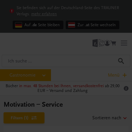
Sie befinden sich auf der Deutschland-Seite des TRAUNER
Verlags.
mehr erfahren
Auf
.de
Seite bleiben
Zur
.at
Seite wechseln
Gastronomie
Menü
Bücher
in max. 48 Stunden bei Ihnen, versandkostenfrei
ab 29,00
EUR –
Versand und Zahlung
Motivation – Service
Filtern
(1)
Sortieren nach