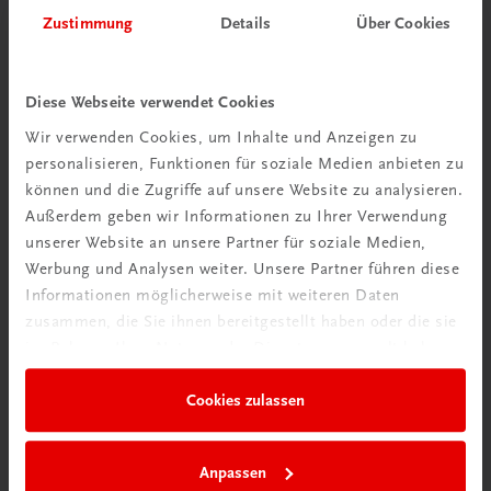
Herzlich willkommen bei TRAUNER!
Zustimmung
Details
Über Cookies
Diese Webseite verwendet Cookies
Wir verwenden Cookies, um Inhalte und Anzeigen zu
personalisieren, Funktionen für soziale Medien anbieten zu
Wir über uns
können und die Zugriffe auf unsere Website zu analysieren.
Familienunternehmen mit 80 Mitarbeiterinnen und
Außerdem geben wir Informationen zu Ihrer Verwendung
Mitarbeitern, die eines verbindet: Begeisterung für unsere
unserer Website an unsere Partner für soziale Medien,
Produkte.
Werbung und Analysen weiter. Unsere Partner führen diese
mehr erfahren
Informationen möglicherweise mit weiteren Daten
zusammen, die Sie ihnen bereitgestellt haben oder die sie
im Rahmen Ihrer Nutzung der Dienste gesammelt haben.
Cookies zulassen
Wir sind gerne für Sie da
TRAUNER Verlag + Buchservice GmbH
Anpassen