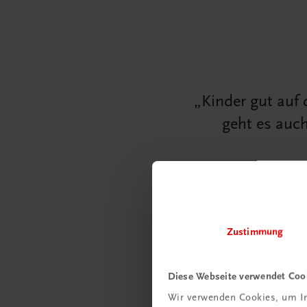
Kinder gut auf 
geht es auc
Zustimmung
Die Reise vom 
Diese Webseite verwendet Coo
Autor Hans Schachl stel
einen größeren Kontext.
Wir verwenden Cookies, um In