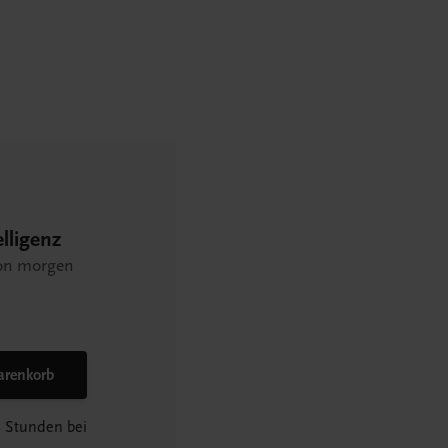
lligenz
 von morgen
arenkorb
8 Stunden bei