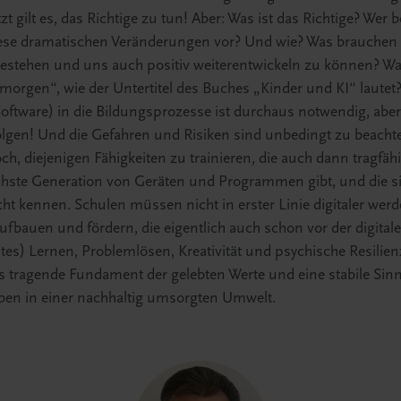
tzt gilt es, das Richtige zu tun! Aber: Was ist das Richtige? Wer 
ese dramatischen Veränderungen vor? Und wie? Was brauchen w
estehen und uns auch positiv weiterentwickeln zu können? Was 
 morgen“, wie der Untertitel des Buches „Kinder und KI“ lautet?
ftware) in die Bildungsprozesse ist durchaus notwendig, aber
gen! Und die Gefahren und Risiken sind unbedingt zu beachte
doch, diejenigen Fähigkeiten zu trainieren, die auch dann tragfäh
hste Generation von Geräten und Programmen gibt, und die sin
icht kennen. Schulen müssen nicht in erster Linie digitaler we
ufbauen und fördern, die eigentlich auch schon vor der digitale
htes) Lernen, Problemlösen, Kreativität und psychische Resili
 tragende Fundament der gelebten Werte und eine stabile Sinn
ben in einer nachhaltig umsorgten Umwelt.