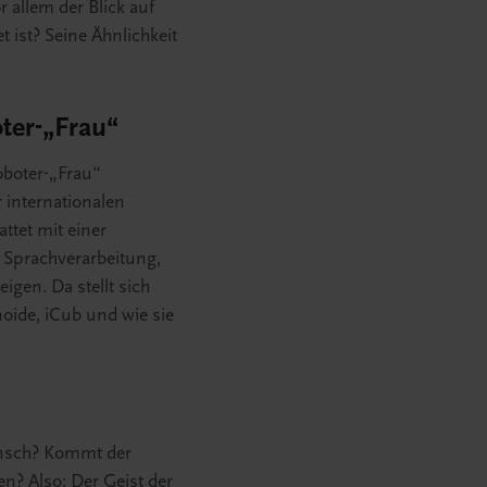
 allem der Blick auf
 ist? Seine Ähnlichkeit
ter-„Frau“
boter-„Frau“
 internationalen
ttet mit einer
 Sprachverarbeitung,
gen. Da stellt sich
oide, iCub und wie sie
Mensch? Kommt der
n? Also: Der Geist der