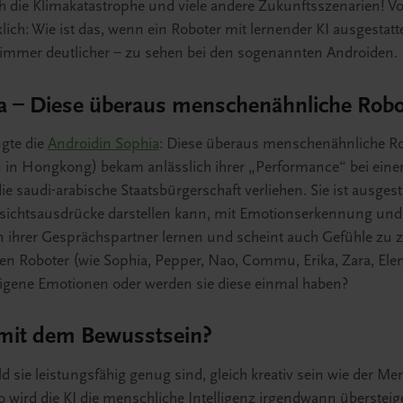
h die Klimakatastrophe und viele andere Zukunftsszenarien! Vor
ch: Wie ist das, wenn ein Roboter mit lernender KI ausgestattet
immer deutlicher – zu sehen bei den sogenannten Androiden.
a – Diese überaus menschenähnliche Robo
gte die
Androidin Sophia
: Diese überaus menschenähnliche Ro
in Hongkong) bekam anlässlich ihrer „Performance“ bei einer
e saudi-arabische Staatsbürgerschaft verliehen. Sie ist ausgesta
sichtsausdrücke darstellen kann, mit Emotionserkennung und
ihrer Gesprächspartner lernen und scheint auch Gefühle zu zei
en Roboter (wie Sophia, Pepper, Nao, Commu, Erika, Zara, Elen
eigene Emotionen oder werden sie diese einmal haben?
 mit dem Bewusstsein?
 sie leistungsfähig genug sind, gleich kreativ sein wie der 
wird die KI die menschliche Intelligenz irgendwann übersteige