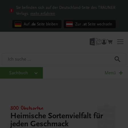
Sie befinden sich auf der Deutschland-Seite des TRAUNER
Verlags.
mehr erfahren
Auf
.de
Seite bleiben
Zur
.at
Seite wechseln
Sachbuch
Menü
300 Obstsorten
Heimische Sortenvielfalt für
jeden Geschmack