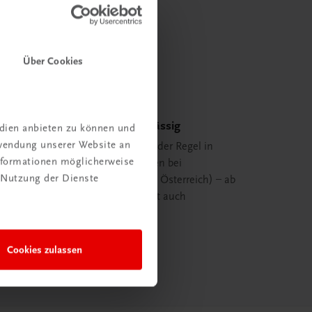
Über Cookies
Schnell und zuverlässig
edien anbieten zu können und
rwendung unserer Website an
Ihre Bestellung ist in der Regel in
Informationen möglicherweise
spätestens 48 Stunden bei
 Nutzung der Dienste
Ihnen (innerhalb von Österreich) – ab
29,00 EUR Bestellwert auch
versandkostenfrei.
mehr erfahren
Cookies zulassen