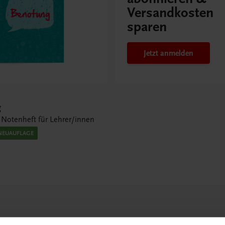
Versandkosten
sparen
Jetzt anmelden
g
 Notenheft für Lehrer/innen
NEUAUFLAGE