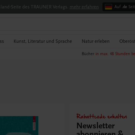
chland-Seite des TRAUNER Verlags.
mehr erfahren
Auf
.de
Seit
ss
Kunst, Literatur und Sprache
Natur erleben
Oberöst
Bücher
in max. 48 Stunden be
Rabattcode erhalten
Newsletter
abonnieren &