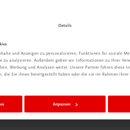
 TRAUNER!
Details
kies
Wir sind gerne für Sie da
halte und Anzeigen zu personalisieren, Funktionen für soziale M
ite zu analysieren. Außerdem geben wir Informationen zu Ihrer Ve
TRAUNER Verlag + Buchservice GmbH
edien, Werbung und Analysen weiter. Unsere Partner führen diese 
Köglstraße 14 | 4020 Linz
 die Sie ihnen bereitgestellt haben oder die sie im Rahmen Ihrer
Österreich/Austria
Tel.:
+43 732 778241
Mail:
buchservice@trauner.at
WhatsApp:
+43 664 88 58 69 41
ies
Anpassen
mehr erfahren