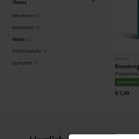
Thema
Benehmen
1
Kreativität
5
Noten
1
Schriftverkehr
1
Sachbuch
Sprechen
1
Benotun
Praktisches
ROBUSTERE 
€ 5,90