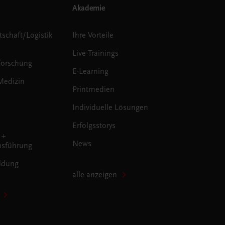
Akademie
tschaft/Logistik
Ihre Vorteile
Live-Trainings
forschung
E-Learning
Medizin
Printmedien
Individuelle Lösungen
Erfolgsstorys
 +
News
sführung
ldung
alle anzeigen