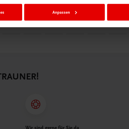
66
HRBUCH
€ 22,50
4,80
ies
Anpassen
 TRAUNER!
Wir sind gerne für Sie da