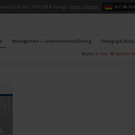
chland-Seite des TRAUNER Verlags.
mehr erfahren
Auf
.de
Seit
s
Management + Unternehmensführung
Pädagogik/Bild
Bücher
in max. 48 Stunden be