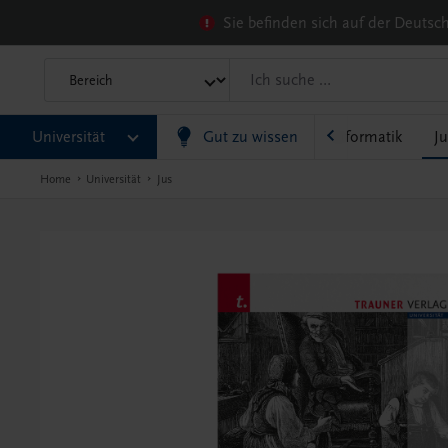
Sie befinden sich auf der Deuts
chlechterforschung
Universität
Gesundheit/Medizin
Gut zu wissen
Informatik
Ju
Home
Universität
Jus