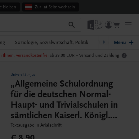
e bleiben
Zur
.at
Seite wechseln
ung
Soziologie, Sozialwirtschaft, Politik
Technik und Natur
Menü
i Ihnen, versandkostenfrei
ab 29,00 EUR –
Versand und Zahlung
Universität
-
Jus
„Allgemeine Schulordnung
für die deutschen Normal-
Haupt- und Trivialschulen in
sämtlichen Kaiserl. Königl.
Erbländern“ vom 6.
Textausgabe in Arialschrift
Dezember 1774
€ 8,90