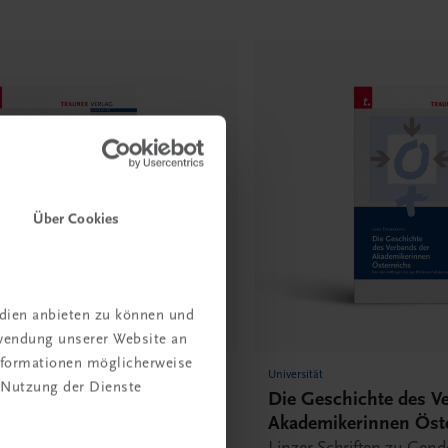
Über Cookies
edien anbieten zu können und
rwendung unserer Website an
Informationen möglicherweise
Universität
 Nutzung der Dienste
echtsdenken II
Die Geschichte des V
Akademikerinnen Öste
ten zu Gender und Recht, Band
Linzer Schriften zu Gend