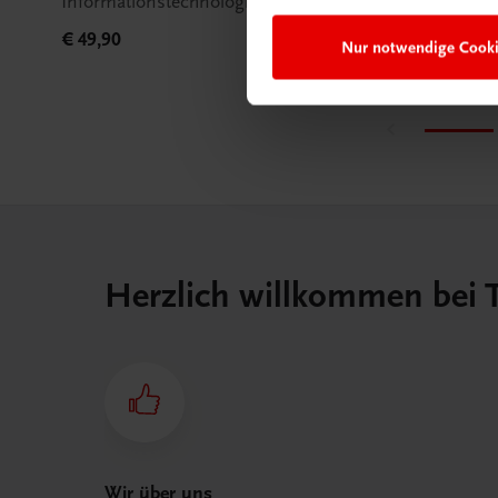
Informationstechnologie – UNINET, Band 3
LE
€ 49,90
€ 1
Nur notwendige Cook
Herzlich willkommen bei
Wir über uns