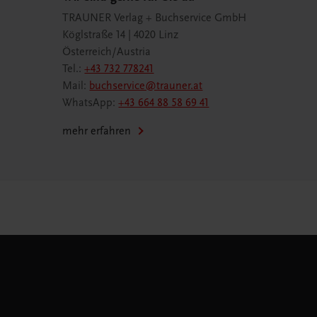
TRAUNER Verlag + Buchservice GmbH
Köglstraße 14 | 4020 Linz
Österreich/Austria
Tel.:
+43 732 778241
Mail:
buchservice@trauner.at
WhatsApp:
+43 664 88 58 69 41
mehr erfahren