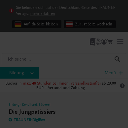
Sie befinden sich auf der Deutschland-Seite des TRAUNER
Verlags.
mehr erfahren
Auf
.de
Seite bleiben
Zur
.at
Seite wechseln
Bildung
Menü
Bücher
in max. 48 Stunden bei Ihnen, versandkostenfrei
ab 29,00
EUR –
Versand und Zahlung
Bildung
-
Konditorei, Bäckerei
Die Jungpatissiers
TRAUNER-DigiBox