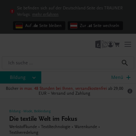
Sie befinden sich auf der Deutschland-Seite des TRAUNER
Verlags.
mehr erfahren
Auf
.de
Seite bleiben
Zur
.at
Seite wechseln
Bildung
Menü
Bücher
in max. 48 Stunden bei Ihnen, versandkostenfrei
ab 29,00
EUR –
Versand und Zahlung
Bildung
-
Mode, Bekleidung
Die textile Welt im Fokus
Werkstoffkunde • Textiltechnologie • Warenkunde •
Textilveredelung