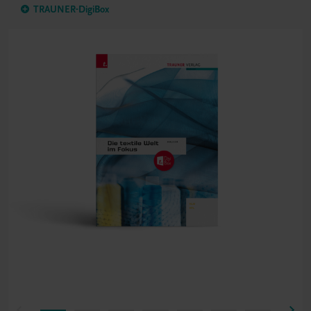
TRAUNER-DigiBox