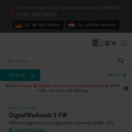
Sie befinden sich auf der Deutschland-Seite des TRAUNER
Verlags.
mehr erfahren
Auf
.de
Seite bleiben
Zur
.at
Seite wechseln
Bildung
Menü
Bücher
in max. 48 Stunden bei Ihnen, versandkostenfrei
ab 29,00
EUR –
Versand und Zahlung
Bildung
-
Wirtschaft
DigitalWerkstatt 3 FW
Officemanagement und angewandte Informatik (Office 365)
TRAUNER-DigiBox