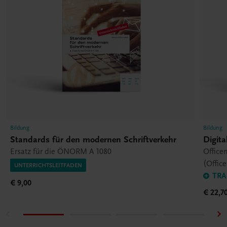
Bildung
Bildung
Standards für den modernen Schriftverkehr
Digit
Ersatz für die ÖNORM A 1080
Office
(Office
UNTERRICHTSLEITFADEN
TRA
€ 9,00
€ 22,7