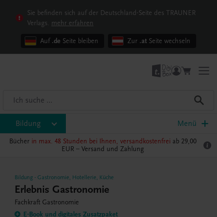
Sie befinden sich auf der Deutschland-Seite des TRAUNER
Verlags.
mehr erfahren
Auf
.de
Seite bleiben
Zur
.at
Seite wechseln
Bildung
Menü
Bücher
in max. 48 Stunden bei Ihnen, versandkostenfrei
ab 29,00
EUR –
Versand und Zahlung
Bildung
-
Gastronomie, Hotellerie, Küche
Erlebnis Gastronomie
Fachkraft Gastronomie
E-Book und digitales Zusatzpaket