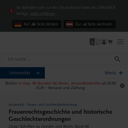
Sie befinden sich auf der Deutschland-Seite des TRAUNER
Verlags.
mehr erfahren
Auf
.de
Seite bleiben
Zur
.at
Seite wechseln
Universität
Menü
Bücher
in max. 48 Stunden bei Ihnen, versandkostenfrei
ab 29,00
EUR –
Versand und Zahlung
Universität
-
Frauen- und Geschlechterforschung
Frauenrechtsgeschichte und historische
Geschlechterordnungen
Linzer Schriften zu Gender und Recht, Band 60