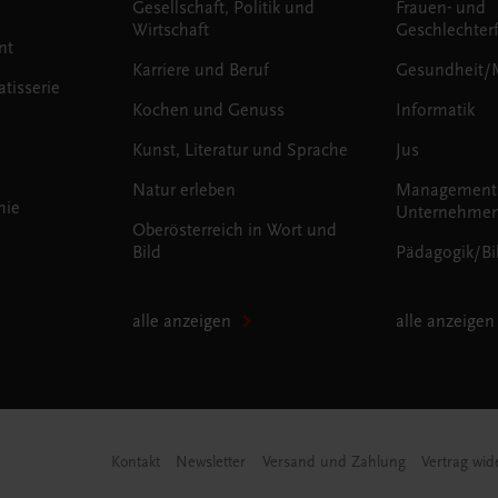
Gesellschaft, Politik und
Frauen- und
Wirtschaft
Geschlechter
nt
Karriere und Beruf
Gesundheit/
tisserie
Kochen und Genuss
Informatik
Kunst, Literatur und Sprache
Jus
Natur erleben
Management
mie
Unternehmen
Oberösterreich in Wort und
Bild
Pädagogik/Bi
alle anzeigen
alle anzeigen
Kontakt
Newsletter
Versand und Zahlung
Vertrag wid