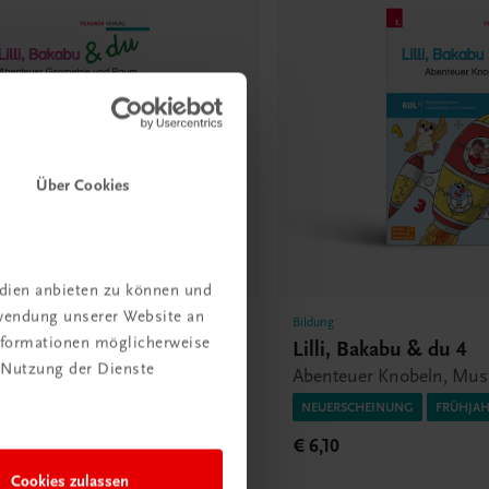
Über Cookies
edien anbieten zu können und
rwendung unserer Website an
Bildung
Informationen möglicherweise
u & du 4
Lilli, Bakabu & du 4
 Nutzung der Dienste
ometrie und Raum
Abenteuer Knobeln, Mus
NG
FRÜHJAHR 2026
NEUERSCHEINUNG
FRÜHJAH
€ 6,10
Cookies zulassen