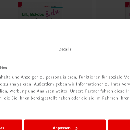
Details
kies
halte und Anzeigen zu personalisieren, Funktionen für soziale M
ite zu analysieren. Außerdem geben wir Informationen zu Ihrer Ve
ung
Bildung
edien, Werbung und Analysen weiter. Unsere Partner führen diese 
lli, Bakabu & du 4
Lilli, Bakab
 die Sie ihnen bereitgestellt haben oder die sie im Rahmen Ihrer
enteuer Sachaufgaben und Größen
Abenteuer Ge
UERSCHEINUNG
FRÜHJAHR 2026
NEUERSCHEINU
,30
€ 6,00
ies
Anpassen