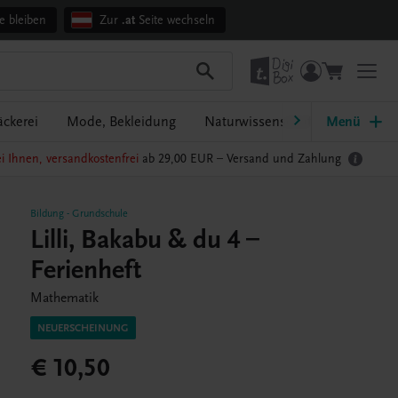
e bleiben
Zur
.at
Seite wechseln
äckerei
Mode, Bekleidung
Naturwissenschaften
Menü
Pflege
i Ihnen, versandkostenfrei
ab 29,00 EUR –
Versand und Zahlung
Bildung
-
Grundschule
Lilli, Bakabu & du 4 –
Ferienheft
Mathematik
NEUERSCHEINUNG
€ 10,50