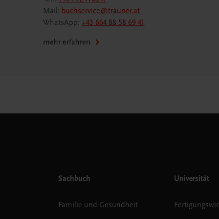
Mail:
buchservice@trauner.at
WhatsApp:
+43 664 88 58 69 41
mehr erfahren
Sachbuch
Universität
Familie und Gesundheit
Fertigungswir