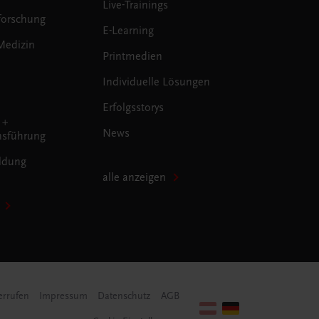
Live-Trainings
forschung
E-Learning
Medizin
Printmedien
Individuelle Lösungen
Erfolgsstorys
 +
News
sführung
ldung
alle anzeigen
errufen
Impressum
Datenschutz
AGB