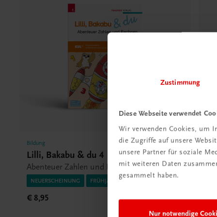
Zustimmung
Diese Webseite verwendet Coo
Wir verwenden Cookies, um In
die Zugriffe auf unsere Webs
Bildung
Bild
unsere Partner für soziale M
Lilli, Bakabu & du 4
Li
mit weiteren Daten zusammen,
Abenteuer Zahlen und Rechnen
Ab
gesammelt haben.
NEUERSCHEINUNG
FRÜHJAHR 2026
NE
€ 8,95
€ 7
Nur notwendige Cook