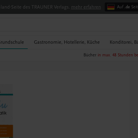
chland-Seite des TRAUNER Verlags.
mehr erfahren
Auf
.de
Seit
rundschule
Gastronomie, Hotellerie, Küche
Konditorei, B
Bücher
in max. 48 Stunden be