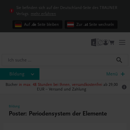
Sie befinden sich auf der Deutschland-Seite des TRAUNER
Verlags.
mehr erfahren
Auf
.de
Seite bleiben
Zur
.at
Seite wechseln
Bildung
Menü
Bücher
in max. 48 Stunden bei Ihnen, versandkostenfrei
ab 29,00
EUR –
Versand und Zahlung
Bildung
Poster: Periodensystem der Elemente