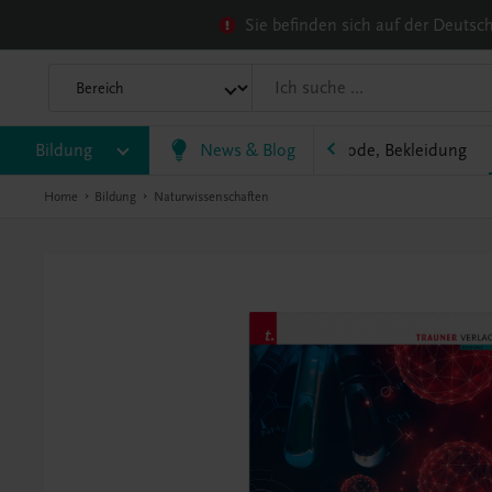
Sie befinden sich auf der Deuts
tellerie, Küche
Bildung
Konditorei, Bäckerei
News & Blog
Mode, Bekleidung
Home
Bildung
Naturwissenschaften