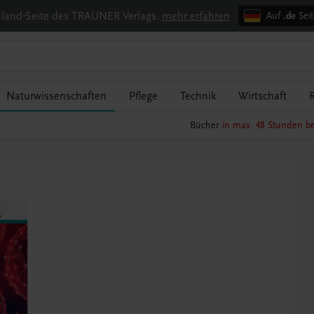
chland-Seite des TRAUNER Verlags.
mehr erfahren
Auf
.de
Seit
Naturwissenschaften
Pflege
Technik
Wirtschaft
R
Bücher
in max. 48 Stunden be