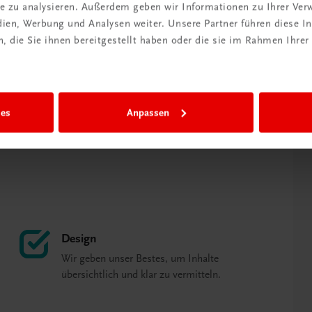
de Menge lebensnaher Experimente,
ite zu analysieren. Außerdem geben wir Informationen zu Ihrer Ve
edien, Werbung und Analysen weiter. Unsere Partner führen diese 
erleichtern das Verständnis
 die Sie ihnen bereitgestellt haben oder die sie im Rahmen Ihrer
tlicher Phänomene.
odura (Autor)
ies
Anpassen
Design
Wir geben unser Bestes, um Inhalte
übersichtlich und klar zu vermitteln.