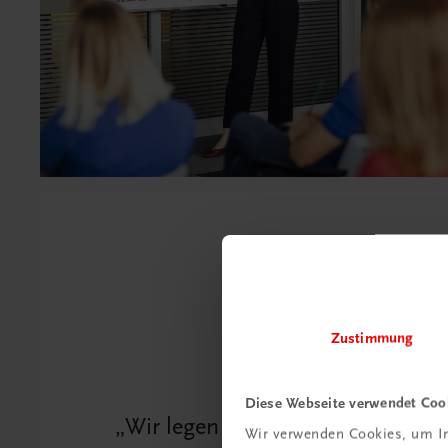
Zustimmung
Diese Webseite verwendet Coo
Wir legen in unseren Büchern g
Wir verwenden Cookies, um In