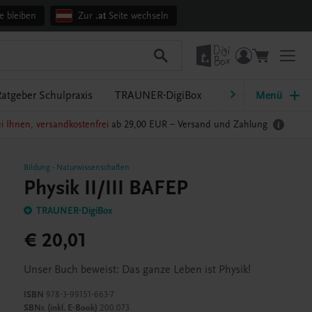
e bleiben
Zur
.at
Seite wechseln
atgeber Schulpraxis
TRAUNER-DigiBox
Lehrer/innen-Servi
Menü
i Ihnen, versandkostenfrei
ab 29,00 EUR –
Versand und Zahlung
Bildung
-
Naturwissenschaften
Physik II/III BAFEP
TRAUNER-DigiBox
€ 20,01
Unser Buch beweist: Das ganze Leben ist Physik!
ISBN
978-3-99151-663-7
SBNr. (inkl. E-Book)
200.073