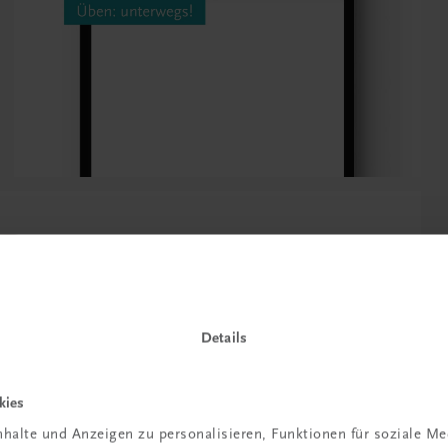
Details
kies
roßen Wert auf praktisches Tun und
halte und Anzeigen zu personalisieren, Funktionen für soziale M