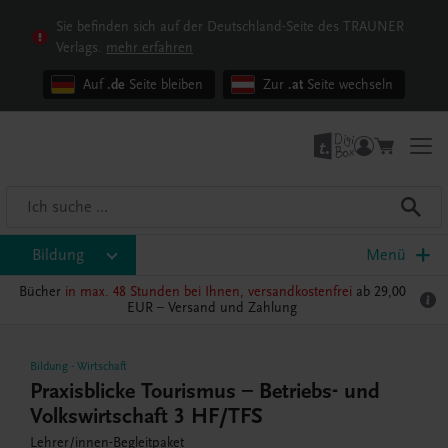
Sie befinden sich auf der Deutschland-Seite des TRAUNER
Verlags.
mehr erfahren
Auf
.de
Seite bleiben
Zur
.at
Seite wechseln
Bildung
Menü
Bücher
in max. 48 Stunden bei Ihnen, versandkostenfrei
ab 29,00
EUR –
Versand und Zahlung
Bildung
-
Wirtschaft
Praxisblicke Tourismus – Betriebs- und
Volkswirtschaft 3 HF/TFS
Lehrer/innen-Begleitpaket