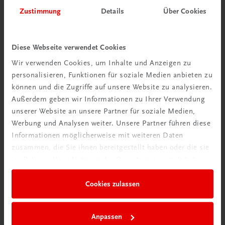
Herzlich willkommen bei TRAUNER!
Zustimmung
Details
Über Cookies
Diese Webseite verwendet Cookies
Wir verwenden Cookies, um Inhalte und Anzeigen zu
personalisieren, Funktionen für soziale Medien anbieten zu
Wir über uns
können und die Zugriffe auf unsere Website zu analysieren.
Familienunternehmen mit 80 Mitarbeiterinnen und
Außerdem geben wir Informationen zu Ihrer Verwendung
Mitarbeitern, die eines verbindet: Begeisterung für unsere
unserer Website an unsere Partner für soziale Medien,
Produkte.
Werbung und Analysen weiter. Unsere Partner führen diese
mehr erfahren
Informationen möglicherweise mit weiteren Daten
zusammen, die Sie ihnen bereitgestellt haben oder die sie
im Rahmen Ihrer Nutzung der Dienste gesammelt haben.
Cookies zulassen
Wir sind gerne für Sie da
TRAUNER Verlag + Buchservice GmbH
Anpassen