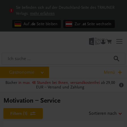
Sie befinden sich auf der Deutschland-Seite des TRAUNER
Verlags.
mehr erfahren
Auf
.de
Seite bleiben
Zur
.at
Seite wechseln
Gastronomie
Menü
Bücher
in max. 48 Stunden bei Ihnen, versandkostenfrei
ab 29,00
EUR –
Versand und Zahlung
Motivation – Service
Filtern
(1)
Sortieren nach