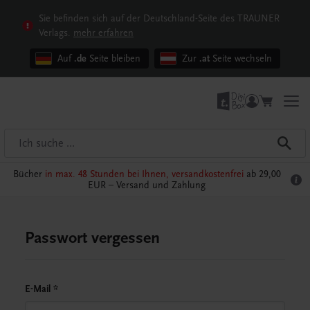
Sie befinden sich auf der Deutschland-Seite des TRAUNER
Verlags.
mehr erfahren
Auf
.de
Seite bleiben
Zur
.at
Seite wechseln
Bücher
in max. 48 Stunden bei Ihnen, versandkostenfrei
ab 29,00
EUR –
Versand und Zahlung
Passwort vergessen
E-Mail
*