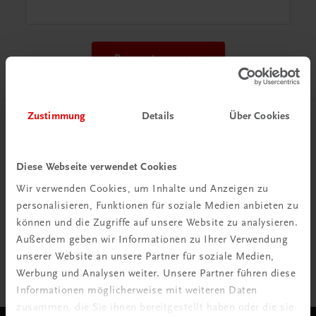
Passwort vergessen
Zustimmung
Details
Über Cookies
Besuchen Sie uns auf:
Diese Webseite verwendet Cookies
Wir verwenden Cookies, um Inhalte und Anzeigen zu
BILDUNG
personalisieren, Funktionen für soziale Medien anbieten zu
GASTRONOMIE
können und die Zugriffe auf unsere Website zu analysieren.
Außerdem geben wir Informationen zu Ihrer Verwendung
SACHBUCH
unserer Website an unsere Partner für soziale Medien,
Werbung und Analysen weiter. Unsere Partner führen diese
Informationen möglicherweise mit weiteren Daten
zusammen, die Sie ihnen bereitgestellt haben oder die sie