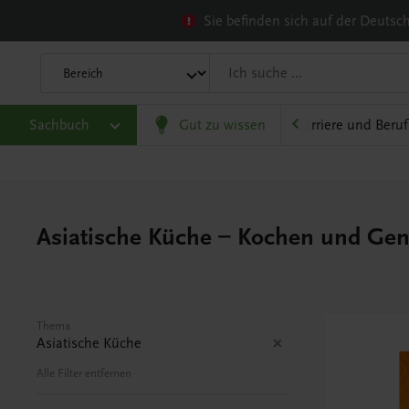
Sie befinden sich auf der Deuts
heit
Sachbuch
Gesellschaft, Politik und Wirtschaft
Gut zu wissen
Karriere und Beruf
Asiatische Küche – Kochen und Ge
Thema
Asiatische Küche
Alle Filter entfernen