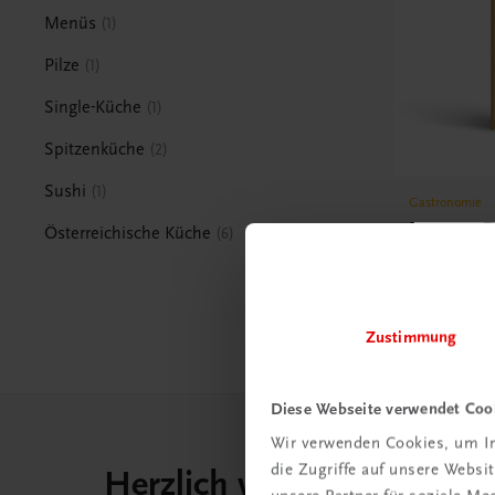
Menüs
1
Pilze
1
Single-Küche
1
Spitzenküche
2
Sushi
1
Gastronomie
Japan – 
Österreichische Küche
6
400 spanne
€ 45,00
Zustimmung
Diese Webseite verwendet Coo
Wir verwenden Cookies, um In
die Zugriffe auf unsere Webs
Herzlich willkommen bei