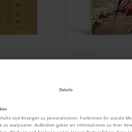
Gastronomie
Das Kochbuch
Asiatisch kochen
nde authentische Rezepte
Thailändisch, japanisch, chine
koreanisch
€ 39,00
Details
kies
halte und Anzeigen zu personalisieren, Funktionen für soziale M
ite zu analysieren. Außerdem geben wir Informationen zu Ihrer Ve
 TRAUNER!