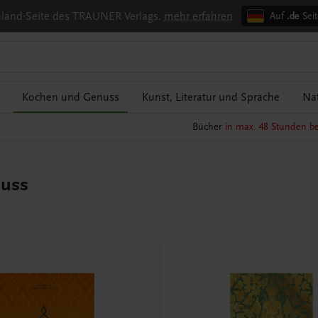
chland-Seite des TRAUNER Verlags.
mehr erfahren
Auf
.de
Seit
Kochen und Genuss
Kunst, Literatur und Sprache
Nat
Bücher
in max. 48 Stunden be
nuss