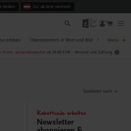
e bleiben
Zur
.at
Seite wechseln
ur erleben
Oberösterreich in Wort und Bild
Ratgeber Schul
Menü
i Ihnen, versandkostenfrei
ab 29,00 EUR –
Versand und Zahlung
Sortieren nach
Rabattcode erhalten
Newsletter
abonnieren &