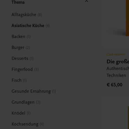
Thema
Alltagsküche
8
Asiatische Küche
4
Backen
1
Burger
2
Gastronomie
Desserts
1
Die groß
Authentisc
Fingerfood
3
Techniken
Fisch
1
€ 65,00
Gesunde Ernährung
1
Grundlagen
2
Knödel
1
Kochsendung
4