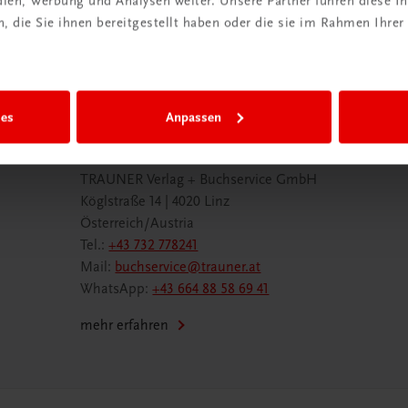
edien, Werbung und Analysen weiter. Unsere Partner führen diese 
 die Sie ihnen bereitgestellt haben oder die sie im Rahmen Ihrer
ies
Anpassen
Wir sind gerne für Sie da
TRAUNER Verlag + Buchservice GmbH
Köglstraße 14 | 4020 Linz
Österreich/Austria
Tel.:
+43 732 778241
Mail:
buchservice@trauner.at
WhatsApp:
+43 664 88 58 69 41
mehr erfahren