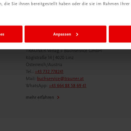
 die Sie ihnen bereitgestellt haben oder die sie im Rahmen Ihrer
ies
Anpassen
Wir sind gerne für Sie da
TRAUNER Verlag + Buchservice GmbH
Köglstraße 14 | 4020 Linz
Österreich/Austria
Tel.:
+43 732 778241
Mail:
buchservice@trauner.at
WhatsApp:
+43 664 88 58 69 41
mehr erfahren