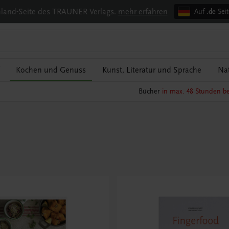
chland-Seite des TRAUNER Verlags.
mehr erfahren
Auf
.de
Seit
Kochen und Genuss
Kunst, Literatur und Sprache
Nat
Bücher
in max. 48 Stunden be