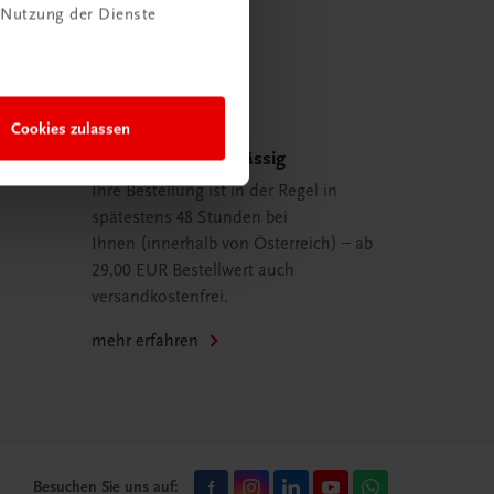
 Nutzung der Dienste
Cookies zulassen
Schnell und zuverlässig
Ihre Bestellung ist in der Regel in
spätestens 48 Stunden bei
Ihnen (innerhalb von Österreich) – ab
29,00 EUR Bestellwert auch
versandkostenfrei.
mehr erfahren
Besuchen Sie uns auf: