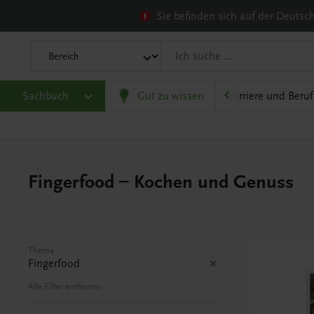
Sie befinden sich auf der Deuts
heit
Sachbuch
Gesellschaft, Politik und Wirtschaft
Gut zu wissen
Karriere und Beruf
Fingerfood – Kochen und Genuss
Thema
Fingerfood
Alle Filter entfernen