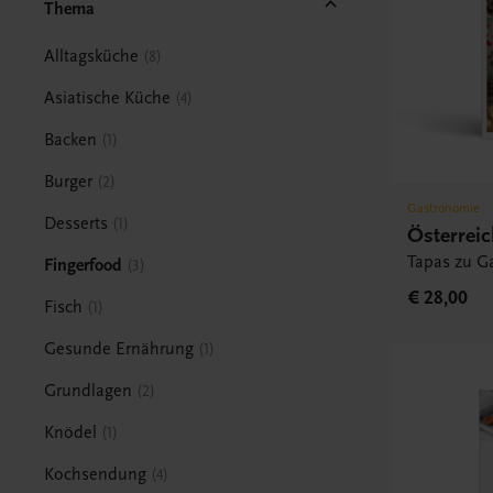
Thema
Alltagsküche
8
Asiatische Küche
4
Backen
1
Burger
2
Gastronomie
Desserts
1
Österrei
Tapas zu Ga
Fingerfood
3
€ 28,00
Fisch
1
Gesunde Ernährung
1
Grundlagen
2
Knödel
1
Kochsendung
4