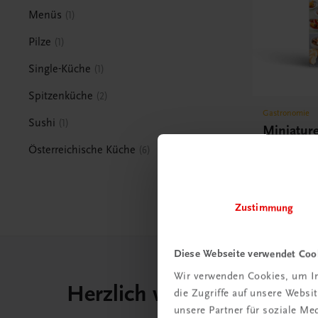
Menüs
1
Pilze
1
Single-Küche
1
Spitzenküche
2
Gastronomie
Sushi
1
Miniature
Österrei
Österreichische Küche
6
für Feste u
€ 27,00
Zustimmung
Diese Webseite verwendet Coo
Wir verwenden Cookies, um In
Herzlich willkommen bei
die Zugriffe auf unsere Webs
unsere Partner für soziale M