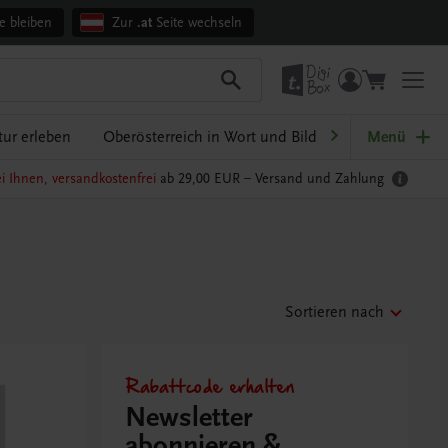
e bleiben
Zur
.at
Seite wechseln
ur erleben
Oberösterreich in Wort und Bild
Ratgeber Schul
Menü
i Ihnen, versandkostenfrei
ab 29,00 EUR –
Versand und Zahlung
Sortieren nach
Rabattcode erhalten
Newsletter
abonnieren &