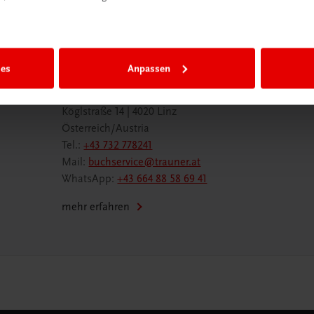
ies
Anpassen
Wir sind gerne für Sie da
TRAUNER Verlag + Buchservice GmbH
Köglstraße 14 | 4020 Linz
Österreich/Austria
Tel.:
+43 732 778241
Mail:
buchservice@trauner.at
WhatsApp:
+43 664 88 58 69 41
mehr erfahren