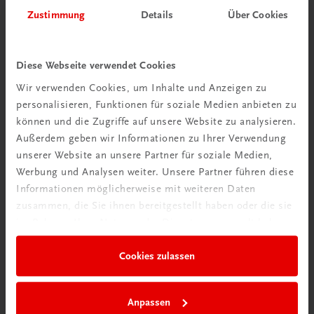
Herzlich willkommen bei TRAUNER!
Zustimmung
Details
Über Cookies
Diese Webseite verwendet Cookies
Wir verwenden Cookies, um Inhalte und Anzeigen zu
personalisieren, Funktionen für soziale Medien anbieten zu
Wir über uns
können und die Zugriffe auf unsere Website zu analysieren.
Familienunternehmen mit 80 Mitarbeiterinnen und
Außerdem geben wir Informationen zu Ihrer Verwendung
Mitarbeitern, die eines verbindet: Begeisterung für unsere
unserer Website an unsere Partner für soziale Medien,
Produkte.
Werbung und Analysen weiter. Unsere Partner führen diese
mehr erfahren
Informationen möglicherweise mit weiteren Daten
zusammen, die Sie ihnen bereitgestellt haben oder die sie
im Rahmen Ihrer Nutzung der Dienste gesammelt haben.
Cookies zulassen
Wir sind gerne für Sie da
TRAUNER Verlag + Buchservice GmbH
Anpassen