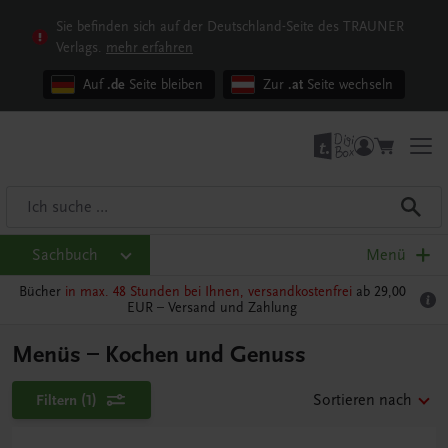
Sie befinden sich auf der Deutschland-Seite des TRAUNER
Verlags.
mehr erfahren
Auf
.de
Seite bleiben
Zur
.at
Seite wechseln
Sachbuch
Menü
Bücher
in max. 48 Stunden bei Ihnen, versandkostenfrei
ab 29,00
EUR –
Versand und Zahlung
Menüs – Kochen und Genuss
Filtern
(1)
Sortieren nach