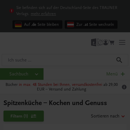
Sie befinden sich auf der Deutschland-Seite des TRAUNER
Verlags.
mehr erfahren
Auf
.de
Seite bleiben
Zur
.at
Seite wechseln
Sachbuch
Menü
Bücher
in max. 48 Stunden bei Ihnen, versandkostenfrei
ab 29,00
EUR –
Versand und Zahlung
Spitzenküche – Kochen und Genuss
Filtern
(1)
Sortieren nach