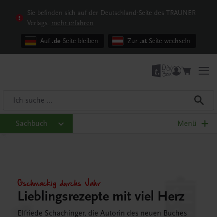
Sie befinden sich auf der Deutschland-Seite des TRAUNER
Verlags.
mehr erfahren
Auf
.de
Seite bleiben
Zur
.at
Seite wechseln
Sachbuch
Menü
Gschmackig durchs Jahr
Lieblingsrezepte mit viel Herz
Elfriede Schachinger, die Autorin des neuen Buches