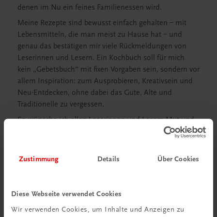
denen im Nu ein feines Familienessen wird.
Meine Rezepte sind bewusst einfach gehalten – mit
Lebensmitteln, die man meist zu Hause hat – und
genau das bestätigen mir viele Rückmeldungen von
Leserinnen und Lesern. Ein Kochbuch soll für mich
kein „Gebetsbuch“ mit fixen Vorgaben sein, sondern vor
allem Inspiration: zum Ausprobieren, Kreativsein und
Neu-Entdecken, ohne dabei das Gute, Alte und
Traditionelle zu vergessen.
So wünsche ich allen Leserinnen und Lesern Mut und
Kreativität. Ich wünsche mir aber auch, dass das Alte
und Traditionelle nicht vergessen wird!
Zustimmung
Details
Über Cookies
Diese Webseite verwendet Cookies
Wir verwenden Cookies, um Inhalte und Anzeigen zu