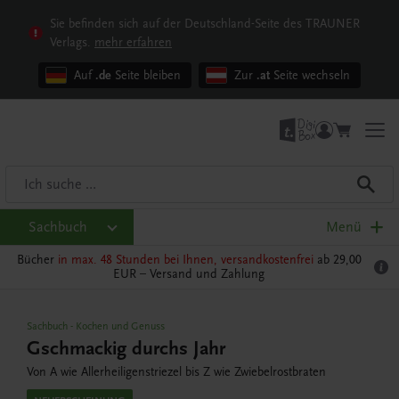
Sie befinden sich auf der Deutschland-Seite des TRAUNER
Verlags.
mehr erfahren
Auf
.de
Seite bleiben
Zur
.at
Seite wechseln
Sachbuch
Menü
Bücher
in max. 48 Stunden bei Ihnen, versandkostenfrei
ab 29,00
EUR –
Versand und Zahlung
Sachbuch
-
Kochen und Genuss
Gschmackig durchs Jahr
Von A wie Allerheiligenstriezel bis Z wie Zwiebelrostbraten