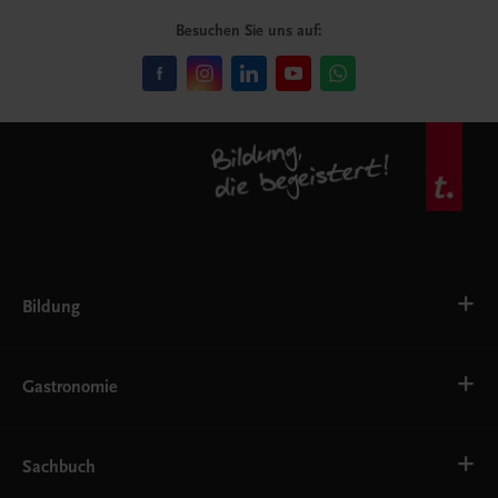
Besuchen Sie uns auf:
Bildung
Deutsch, Kommunikation
Ernährung
Gastronomie
Ethik
Fremdsprachen
Grundschule
Bäckerei
Gastronomie, Hotellerie, Küche
Getränke
Sachbuch
Konditorei, Bäckerei
Hotelmanagement