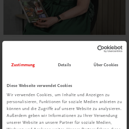
Zustimmung
Details
Über Cookies
Diese Webseite verwendet Cookies
Ich bin Seminarbäuerin und liebe gutes Essen
und regionale Produkte. Dieses vierte Kochbuch
Wir verwenden Cookies, um Inhalte und Anzeigen zu
ist das absolut vielseitigste.
personalisieren, Funktionen für soziale Medien anbieten zu
können und die Zugriffe auf unsere Website zu analysieren.
Außerdem geben wir Informationen zu Ihrer Verwendung
Elfriede Schachinger (Autorin)
unserer Website an unsere Partner für soziale Medien,