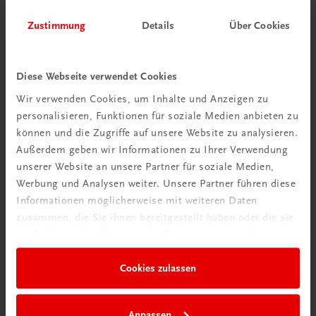
Zustimmung
Details
Über Cookies
Herzlich willkommen bei TRAUNER!
Diese Webseite verwendet Cookies
Wir verwenden Cookies, um Inhalte und Anzeigen zu
personalisieren, Funktionen für soziale Medien anbieten zu
Wir über uns
können und die Zugriffe auf unsere Website zu analysieren.
Außerdem geben wir Informationen zu Ihrer Verwendung
Familienunternehmen mit 80 Mitarbeiterinnen und
unserer Website an unsere Partner für soziale Medien,
Mitarbeitern, die eines verbindet: Begeisterung für unsere
Werbung und Analysen weiter. Unsere Partner führen diese
Produkte.
Informationen möglicherweise mit weiteren Daten
mehr erfahren
zusammen, die Sie ihnen bereitgestellt haben oder die sie
im Rahmen Ihrer Nutzung der Dienste gesammelt haben.
Cookies zulassen
Wir sind gerne für Sie da
Anpassen