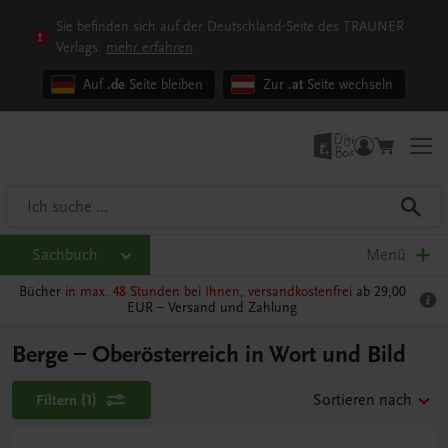
Sie befinden sich auf der Deutschland-Seite des TRAUNER
Verlags.
mehr erfahren
Auf
.de
Seite bleiben
Zur
.at
Seite wechseln
Sachbuch
Menü
Bücher
in max. 48 Stunden bei Ihnen, versandkostenfrei
ab 29,00
EUR –
Versand und Zahlung
Berge – Oberösterreich in Wort und Bild
Filtern
(1)
Sortieren nach