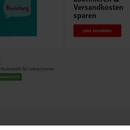
Versandkosten
sparen
Jetzt anmelden
g
 Notenheft für Lehrer/innen
NEUAUFLAGE