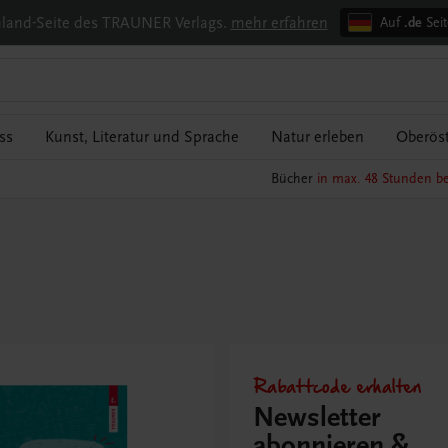
chland-Seite des TRAUNER Verlags.
mehr erfahren
Auf
.de
Seit
ss
Kunst, Literatur und Sprache
Natur erleben
Oberöst
Bücher
in max. 48 Stunden be
Rabattcode erhalten
Newsletter
abonnieren &