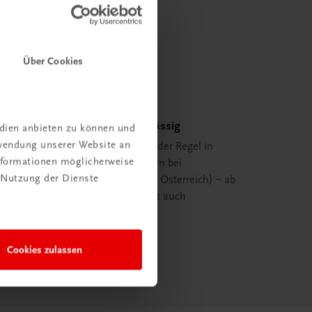
Über Cookies
Schnell und zuverlässig
edien anbieten zu können und
rwendung unserer Website an
Ihre Bestellung ist in der Regel in
Informationen möglicherweise
spätestens 48 Stunden bei
 Nutzung der Dienste
Ihnen (innerhalb von Österreich) – ab
29,00 EUR Bestellwert auch
versandkostenfrei.
mehr erfahren
Cookies zulassen