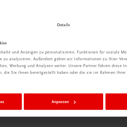
 TRAUNER!
Details
kies
Wir sind gerne für Sie da
halte und Anzeigen zu personalisieren, Funktionen für soziale M
ite zu analysieren. Außerdem geben wir Informationen zu Ihrer Ve
TRAUNER Verlag + Buchservice GmbH
edien, Werbung und Analysen weiter. Unsere Partner führen diese 
Köglstraße 14 | 4020 Linz
 die Sie ihnen bereitgestellt haben oder die sie im Rahmen Ihrer
Österreich/Austria
Tel.:
+43 732 778241
Mail:
buchservice@trauner.at
WhatsApp:
+43 664 88 58 69 41
ies
Anpassen
mehr erfahren