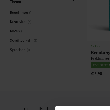
Thema
Benehmen
1
Kreativität
5
Noten
1
Schriftverkehr
1
Sachbuch
Sprechen
1
Benotun
Praktisches
ROBUSTERE 
€ 5,90