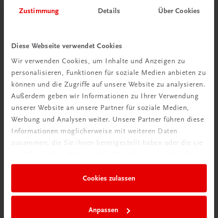
Herzlich willkommen bei TRAUNER!
Zustimmung
Details
Über Cookies
Diese Webseite verwendet Cookies
Wir verwenden Cookies, um Inhalte und Anzeigen zu
personalisieren, Funktionen für soziale Medien anbieten zu
Wir über uns
können und die Zugriffe auf unsere Website zu analysieren.
Familienunternehmen mit 80 Mitarbeiterinnen und
Außerdem geben wir Informationen zu Ihrer Verwendung
Mitarbeitern, die eines verbindet: Begeisterung für unsere
unserer Website an unsere Partner für soziale Medien,
Produkte.
Werbung und Analysen weiter. Unsere Partner führen diese
mehr erfahren
Informationen möglicherweise mit weiteren Daten
zusammen, die Sie ihnen bereitgestellt haben oder die sie
im Rahmen Ihrer Nutzung der Dienste gesammelt haben.
Cookies zulassen
Wir sind gerne für Sie da
TRAUNER Verlag + Buchservice GmbH
Anpassen