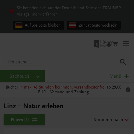
Sie befinden sich auf der Deutschland-Seite des TRAUNER
Verlags.
mehr erfahren
Auf
.de
Seite bleiben
Zur
.at
Seite wechseln
Sachbuch
Menü
Bücher
in max. 48 Stunden bei Ihnen, versandkostenfrei
ab 29,00
EUR –
Versand und Zahlung
Linz – Natur erleben
Filtern
(1)
Sortieren nach