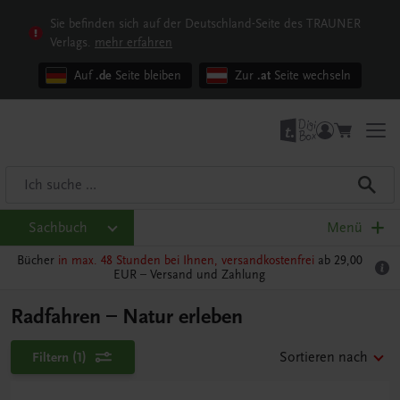
Sie befinden sich auf der Deutschland-Seite des TRAUNER
Verlags.
mehr erfahren
Auf
.de
Seite bleiben
Zur
.at
Seite wechseln
Sachbuch
Menü
Bücher
in max. 48 Stunden bei Ihnen, versandkostenfrei
ab 29,00
EUR –
Versand und Zahlung
Radfahren – Natur erleben
Filtern
(1)
Sortieren nach