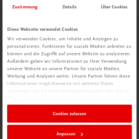
Herzlich willkommen bei TRAUNER!
Zustimmung
Details
Über Cookies
Diese Webseite verwendet Cookies
Wir verwenden Cookies, um Inhalte und Anzeigen zu
personalisieren, Funktionen für soziale Medien anbieten zu
Wir über uns
können und die Zugriffe auf unsere Website zu analysieren.
Familienunternehmen mit 80 Mitarbeiterinnen und
Außerdem geben wir Informationen zu Ihrer Verwendung
Mitarbeitern, die eines verbindet: Begeisterung für unsere
unserer Website an unsere Partner für soziale Medien,
Produkte.
Werbung und Analysen weiter. Unsere Partner führen diese
mehr erfahren
Informationen möglicherweise mit weiteren Daten
zusammen, die Sie ihnen bereitgestellt haben oder die sie
im Rahmen Ihrer Nutzung der Dienste gesammelt haben.
Cookies zulassen
Wir sind gerne für Sie da
TRAUNER Verlag + Buchservice GmbH
Anpassen