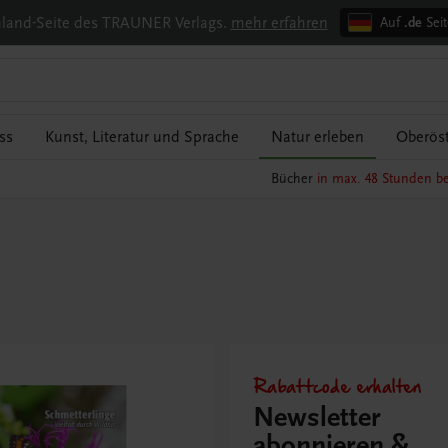
chland-Seite des TRAUNER Verlags.
mehr erfahren
Auf
.de
Seit
ss
Kunst, Literatur und Sprache
Natur erleben
Oberöst
Bücher
in max. 48 Stunden be
Rabattcode erhalten
Newsletter
abonnieren &