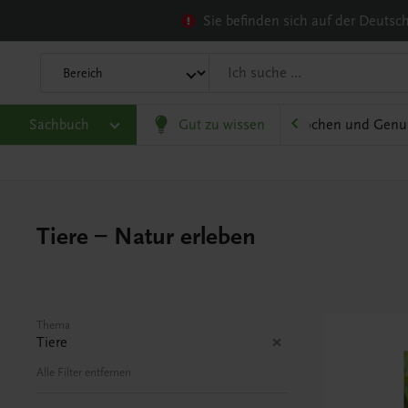
Sie befinden sich auf der Deuts
olitik und Wirtschaft
Sachbuch
Karriere und Beruf
Gut zu wissen
Kochen und Genu
Tiere – Natur erleben
Thema
Tiere
Alle Filter entfernen