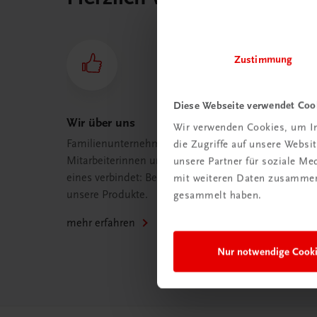
Zustimmung
Diese Webseite verwendet Coo
Wir über uns
Wir verwenden Cookies, um In
Familienunternehmen mit 80
die Zugriffe auf unsere Webs
Mitarbeiterinnen und Mitarbeitern, die
unsere Partner für soziale M
eines verbindet: Begeisterung für
mit weiteren Daten zusammen,
unsere Produkte.
gesammelt haben.
mehr erfahren
Nur notwendige Cook