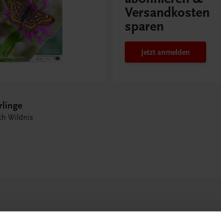
Versandkosten
sparen
Jetzt anmelden
rlinge
rch Wildnis
 TRAUNER!