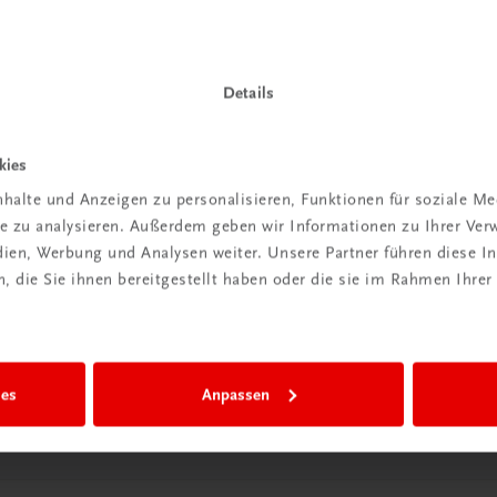
Details
kies
Wir sind gerne für Sie da
halte und Anzeigen zu personalisieren, Funktionen für soziale M
TRAUNER Verlag + Buchservice GmbH
ite zu analysieren. Außerdem geben wir Informationen zu Ihrer Ve
Köglstraße 14 | 4020 Linz
edien, Werbung und Analysen weiter. Unsere Partner führen diese 
Österreich/Austria
 die Sie ihnen bereitgestellt haben oder die sie im Rahmen Ihrer
Tel.:
+43 732 778241
Mail:
buchservice@trauner.at
WhatsApp:
+43 664 88 58 69 41
ies
Anpassen
mehr erfahren