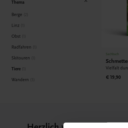
Thema
Berge
2
Linz
1
Obst
1
Radfahren
1
Sachbuch
Skitouren
1
Schmette
Vielfalt du
Tiere
1
€ 19,90
Wandern
5
Herzlich willkommen bei