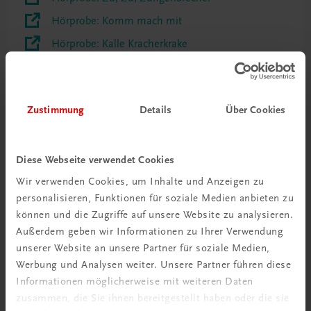
Hörprobe: Komm mach mit
Hörprobe: Kalle Kracherkrake
Hörprobe: Der Regenwurm
Hörprobe: Die Rechtschreibbesonderheiten
Zustimmung
Details
Über Cookies
Hörprobe: Roboter und Marionette
Hörprobe: So ist es bei mir
Hörprobe: Fehler machen-Lied
Diese Webseite verwendet Cookies
Hörprobe: Ich nicht
Wir verwenden Cookies, um Inhalte und Anzeigen zu
personalisieren, Funktionen für soziale Medien anbieten zu
Hörprobe: Insektenparty
können und die Zugriffe auf unsere Website zu analysieren.
Außerdem geben wir Informationen zu Ihrer Verwendung
unserer Website an unsere Partner für soziale Medien,
Werbung und Analysen weiter. Unsere Partner führen diese
Informationen möglicherweise mit weiteren Daten
zusammen, die Sie ihnen bereitgestellt haben oder die sie
Diese Seite teilen auf: