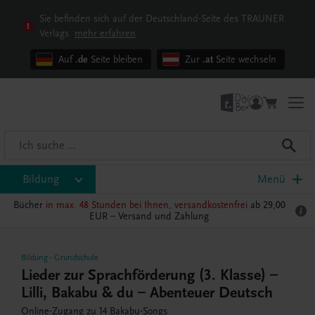
Sie befinden sich auf der Deutschland-Seite des TRAUNER
Verlags.
mehr erfahren
Auf
.de
Seite bleiben
Zur
.at
Seite wechseln
Bildung
Menü
Bücher
in max. 48 Stunden bei Ihnen, versandkostenfrei
ab 29,00
EUR –
Versand und Zahlung
Bildung
-
Grundschule
Lieder zur Sprachförderung (3. Klasse) –
Lilli, Bakabu & du – Abenteuer Deutsch
Online-Zugang zu 14 Bakabu-Songs