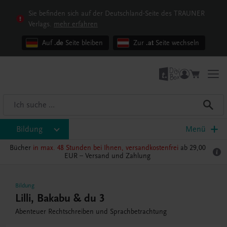
Sie befinden sich auf der Deutschland-Seite des TRAUNER
Verlags.
mehr erfahren
Auf
.de
Seite bleiben
Zur
.at
Seite wechseln
Bildung
Menü
Bücher
in max. 48 Stunden bei Ihnen, versandkostenfrei
ab 29,00
EUR –
Versand und Zahlung
Bildung
Lilli, Bakabu & du 3
Abenteuer Rechtschreiben und Sprachbetrachtung