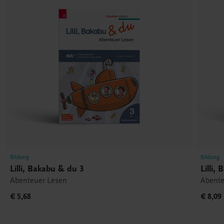
Bildung
Bildung
Lilli, Bakabu & du 3
Lilli,
Abenteuer Lesen
Abente
€ 5,68
€ 8,09