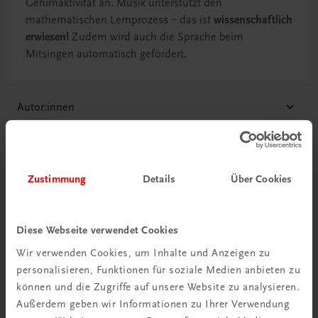
Gehirnaktivität an. Musik unterstützt den
mathematischen Lernprozess – das ist
wissenschaftlich
erwiesen!
Zudem wird auch die Sprache beim
Mitsingen automatisch gefördert.
Autor:innen
Ihr persönlicher Kontakt
Zustimmung
Details
Über Cookies
Mediathek
Hörprobe: Komm, wir entdecken die Welt
Diese Webseite verwendet Cookies
Hörprobe: Mathematik ist gut
Wir verwenden Cookies, um Inhalte und Anzeigen zu
personalisieren, Funktionen für soziale Medien anbieten zu
Hörprobe: Längenmaß-Lied
können und die Zugriffe auf unsere Website zu analysieren.
Hörprobe: Der Uhrmacher
Außerdem geben wir Informationen zu Ihrer Verwendung