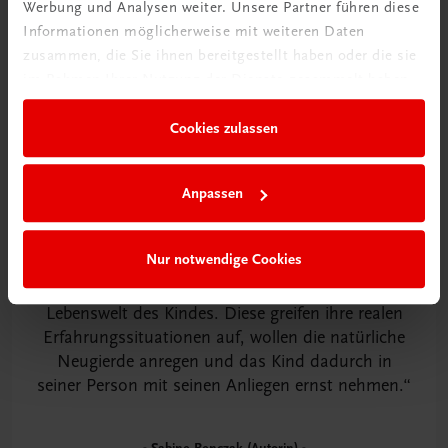
Werbung und Analysen weiter. Unsere Partner führen diese
Informationen möglicherweise mit weiteren Daten
zusammen, die Sie ihnen bereitgestellt haben oder die sie
im Rahmen Ihrer Nutzung der Dienste gesammelt haben.
Cookies zulassen
Anpassen
Nur notwendige Cookies
Sinnvolle Sachrechenaufgaben kommen aus der
Lebenswelt des Kindes. Diese greifen ihre realen
Erfahrungssituationen auf, wollen die natürliche
Neugierde anregen und das Kind dadurch in
seiner Person mit seinen Anliegen ernst nehmen.