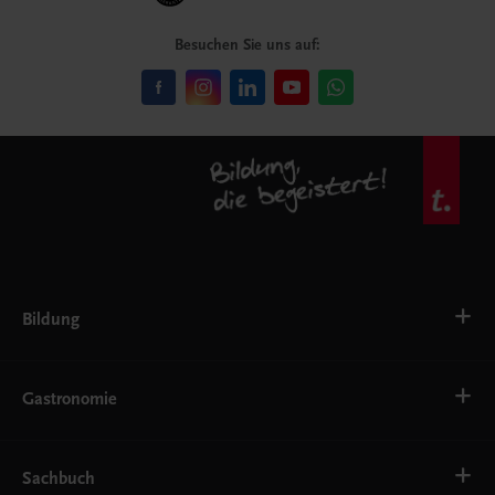
Besuchen Sie uns auf:
Bildung
Deutsch, Kommunikation
Ernährung
Gastronomie
Ethik
Fremdsprachen
Grundschule
Bäckerei
Gastronomie, Hotellerie, Küche
Getränke
Sachbuch
Konditorei, Bäckerei