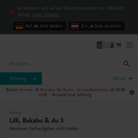
Sie befinden sich auf der Deutschland-Seite des TRAUNER
Verlags.
mehr erfahren
Auf
.de
Seite bleiben
Zur
.at
Seite wechseln
Bildung
Menü
Bücher
in max. 48 Stunden bei Ihnen, versandkostenfrei
ab 29,00
EUR –
Versand und Zahlung
Bildung
Lilli, Bakabu & du 3
Abenteuer Sachaufgaben und Größen