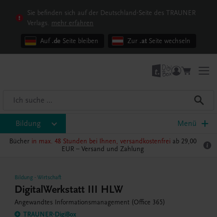
Sie befinden sich auf der Deutschland-Seite des TRAUNER
Verlags.
mehr erfahren
Auf
.de
Seite bleiben
Zur
.at
Seite wechseln
Bildung
Menü
Bücher
in max. 48 Stunden bei Ihnen, versandkostenfrei
ab 29,00
EUR –
Versand und Zahlung
Bildung
-
Wirtschaft
DigitalWerkstatt III HLW
Angewandtes Informationsmanagement (Office 365)
TRAUNER-DigiBox