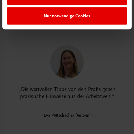
Nur notwendige Cookies
Die wertvollen Tipps von den Profis geben
praxisnahe Hinweise aus der Arbeitswelt.
Eva Pöttschacher (Autorin)