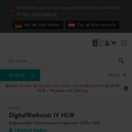
Sie befinden sich auf der Deutschland-Seite des TRAUNER
Verlags.
mehr erfahren
Auf
.de
Seite bleiben
Zur
.at
Seite wechseln
Bildung
Menü
Bücher
in max. 48 Stunden bei Ihnen, versandkostenfrei
ab 29,00
EUR –
Versand und Zahlung
Bildung
DigitalWerkstatt IV HLW
Angewandtes Informationsmanagement (Office 365)
TRAUNER-DigiBox