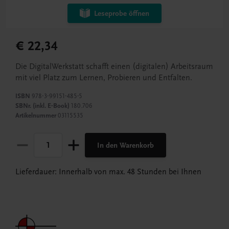
Leseprobe öffnen
€ 22,34
Die DigitalWerkstatt schafft einen (digitalen) Arbeitsraum
mit viel Platz zum Lernen, Probieren und Entfalten.
ISBN
978-3-99151-485-5
SBNr. (inkl. E-Book)
180.706
Artikelnummer
03115535
In den Warenkorb
Lieferdauer: Innerhalb von max. 48 Stunden bei Ihnen