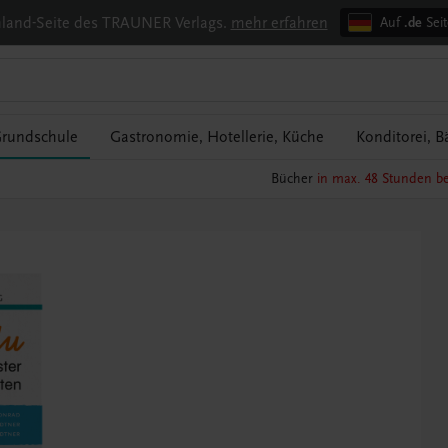
chland-Seite des TRAUNER Verlags.
mehr erfahren
Auf
.de
Seit
rundschule
Gastronomie, Hotellerie, Küche
Konditorei, B
Bücher
in max. 48 Stunden be