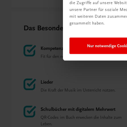
die Zugriffe auf unsere Webs
unsere Partner für soziale M
mit weiteren Daten zusammen,
gesammelt haben.
Das Besondere auf einen Blick
Nur notwendige Cook
Kompetenzorientiert
Fit für den neuen Lehrplan.
Lieder
Die Kraft der Musik im Unterricht nützen.
Schulbücher mit digitalem Mehrwert
QR-Codes im Buch erwecken die Inhalte zum
Leben.