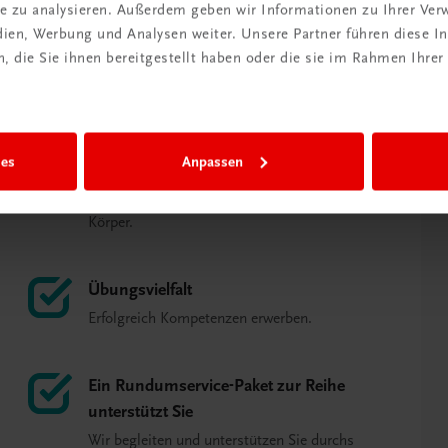
ite zu analysieren. Außerdem geben wir Informationen zu Ihrer Ve
edien, Werbung und Analysen weiter. Unsere Partner führen diese 
 die Sie ihnen bereitgestellt haben oder die sie im Rahmen Ihrer
ies
Anpassen
Mit Körpereinsatz zu Lernerfolg
Lernen mit allen Sinnen und dem ganzen
Körper.
Übungsvielfalt
Erfolgreich Kompetenzen erwerben.
Ein Rundumservice-Paket zur Reihe
unterstützt Sie
Wir begleiten und unterstützen Sie durchs