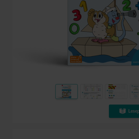
Lesep