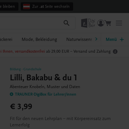
e bleiben
Zur
.at
Seite wechseln
äckerei
Mode, Bekleidung
Naturwissenschaften
Menü
Pflege
i Ihnen, versandkostenfrei
ab 29,00 EUR –
Versand und Zahlung
Bildung
-
Grundschule
Lilli, Bakabu & du 1
Abenteuer Knobeln, Muster und Daten
TRAUNER-DigiBox für Lehrer/innen
€ 3,99
Fit für den neuen Lehrplan – mit Körpereinsatz zum
Lernerfolg