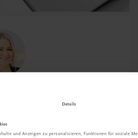
 Eifer Kinder lernen, wenn die Inhalte
s Unterrichtsmaterial zu bieten, ist
Details
res Anliegen.
kies
onrad (Autorin)
halte und Anzeigen zu personalisieren, Funktionen für soziale M