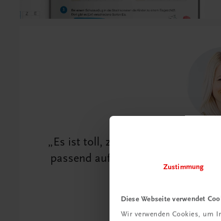
Es ist toll, zu sehen, mit welchem
passend aufbereitet sind! Passende
Zustimmung
unser primä
Diese Webseite verwendet Coo
Christina K
Wir verwenden Cookies, um In