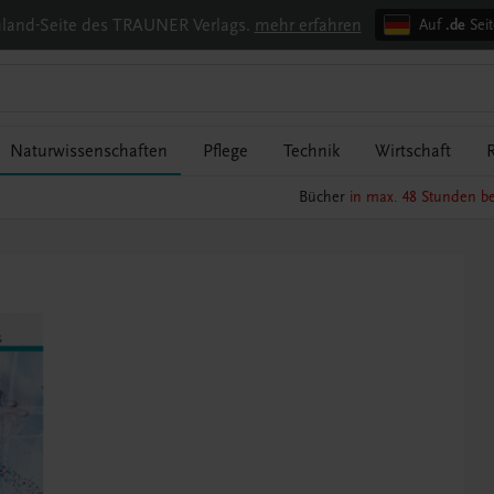
chland-Seite des TRAUNER Verlags.
mehr erfahren
Auf
.de
Seit
Naturwissenschaften
Pflege
Technik
Wirtschaft
R
Bücher
in max. 48 Stunden be