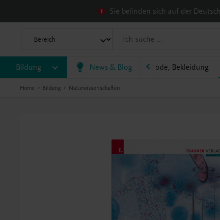
Sie befinden sich auf der Deuts
tellerie, Küche
Bildung
Konditorei, Bäckerei
News & Blog
Mode, Bekleidung
Home
Bildung
Naturwissenschaften