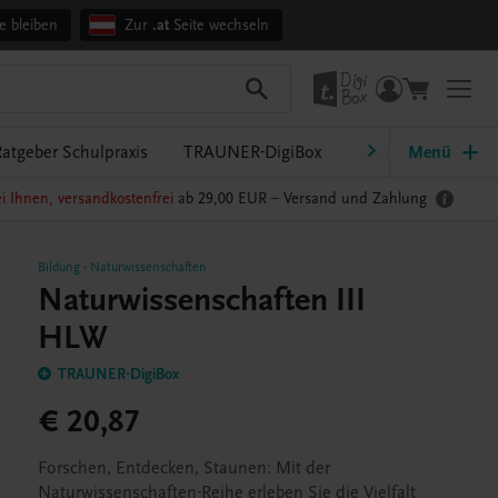
e bleiben
Zur
.at
Seite wechseln
atgeber Schulpraxis
TRAUNER-DigiBox
Lehrer/innen-Servi
Menü
i Ihnen, versandkostenfrei
ab 29,00 EUR –
Versand und Zahlung
Bildung
-
Naturwissenschaften
Naturwissenschaften III
HLW
TRAUNER-DigiBox
€ 20,87
Forschen, Entdecken, Staunen: Mit der
Naturwissenschaften-Reihe erleben Sie die Vielfalt