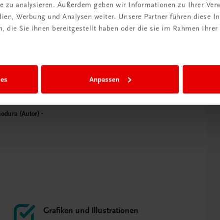
ite zu analysieren. Außerdem geben wir Informationen zu Ihrer Ve
edien, Werbung und Analysen weiter. Unsere Partner führen diese 
 die Sie ihnen bereitgestellt haben oder die sie im Rahmen Ihrer
roßen Wert auf praktisches Tun und
de Menge lebensnaher Experimente,
erleichtern das Verständnis
tlicher Phänomene.
ies
Anpassen
odura (Autor)
Grafiken und Illustrationen