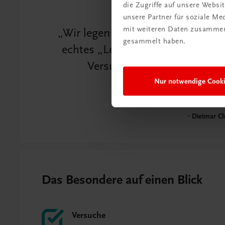
die Zugriffe auf unsere Webs
unsere Partner für soziale M
mit weiteren Daten zusammen,
Wir legen in unseren Büchern g
gesammelt haben.
echtes „Learning by doing“. Je
Versuche und Messübungen 
naturwissenschaf
Nur notwendige Cook
Dietmar Ch
Das Besondere auf einen Blick
Versuche