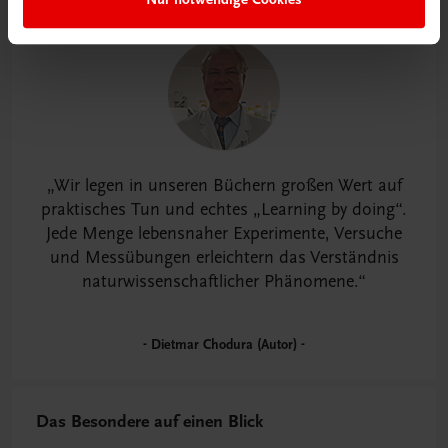
Wir legen in unseren Büchern großen Wert auf
praktisches Tun und echtes „Learning by doing“.
Jede Menge lebensnaher Experimente, Versuche
und Messübungen erleichtern das Verständnis
naturwissenschaftlicher Phänomene.
Dietmar Chodura (Autor)
Das Besondere auf einen Blick