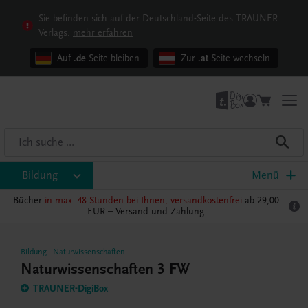
Sie befinden sich auf der Deutschland-Seite des TRAUNER
Verlags.
mehr erfahren
Auf
.de
Seite bleiben
Zur
.at
Seite wechseln
Bildung
Menü
Bücher
in max. 48 Stunden bei Ihnen, versandkostenfrei
ab 29,00
EUR –
Versand und Zahlung
Bildung
-
Naturwissenschaften
Naturwissenschaften 3 FW
TRAUNER-DigiBox