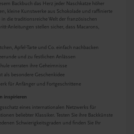
diesem Backbuch das Herz jeder Naschkatze höher
en, kleine Kunstwerke aus Schokolade und raffinierte
n die traditionsreiche Welt der französischen
hritt-Anleitungen stellen sicher, dass Macarons,
rtchen, Apfel-Tarte und Co. einfach nachbacken
eerunde und zu festlichen Anlässen
chule verraten ihre Geheimnisse
kt als besondere Geschenkidee
erk für Anfänger und Fortgeschrittene
n inspirieren
schatz eines internationalen Netzwerks für
ionen beliebter Klassiker. Testen Sie ihre Backkünste
iedenen Schwierigkeitsgraden und finden Sie Ihr