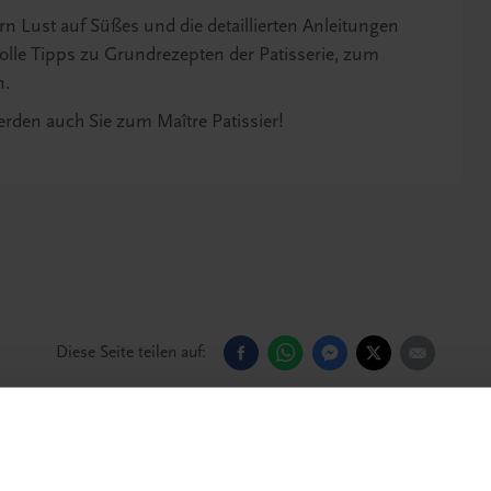
n Lust auf Süßes und die detaillierten Anleitungen
volle Tipps zu Grundrezepten der Patisserie, zum
n.
rden auch Sie zum Maître Patissier!
Diese Seite teilen auf: