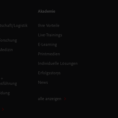
Akademie
tschaft/Logistik
Ihre Vorteile
Live-Trainings
forschung
E-Learning
Medizin
Printmedien
Individuelle Lösungen
Erfolgsstorys
 +
News
sführung
ldung
alle anzeigen