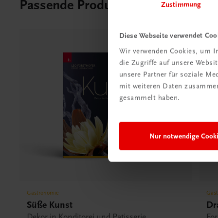
Passende Produkte
Zustimmung
Diese Webseite verwendet Coo
Wir verwenden Cookies, um In
die Zugriffe auf unsere Webs
unsere Partner für soziale M
mit weiteren Daten zusammen,
gesammelt haben.
Nur notwendige Cook
Gastronomie
Gas
Süße Kunst
Dr
Dekor in Konditorei und Patisserie
Fo