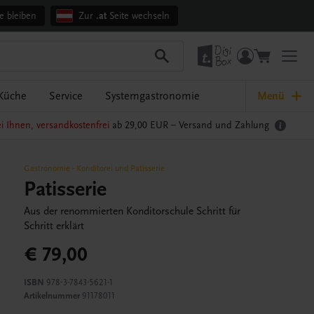
e bleiben
Zur
.at
Seite wechseln
Küche
Service
Systemgastronomie
Menü
i Ihnen, versandkostenfrei
ab 29,00 EUR –
Versand und Zahlung
Gastronomie
-
Konditorei und Patisserie
Patisserie
Aus der renommierten Konditorschule Schritt für
Schritt erklärt
€ 79,00
ISBN
978-3-7843-5621-1
Artikelnummer
91178011