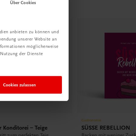
Über Cookies
edien anbieten zu können und
rwendung unserer Website an
Informationen möglicherweise
 Nutzung der Dienste
Cookies zulassen
Gastronomie
 Konditorei – Teige
SÜSSE REBELLION
hritt zum perfekten Teig
Backen mit weniger Zuc