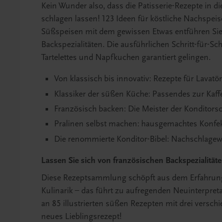
Kein Wunder also, dass die Patisserie-Rezepte in 
schlagen lassen! 123 Ideen für köstliche Nachspeis
Süßspeisen mit dem gewissen Etwas entführen Sie i
Backspezialitäten. Die ausführlichen Schritt-für-Sc
Tartelettes und Napfkuchen garantiert gelingen.
Von klassisch bis innovativ: Rezepte für Lavatö
Klassiker der süßen Küche: Passendes zur Kaff
Französisch backen: Die Meister der Konditors
Pralinen selbst machen: hausgemachtes Konfe
Die renommierte Konditor-Bibel: Nachschlagew
Lassen Sie sich von französischen Backspezialitäte
Diese Rezeptsammlung schöpft aus dem Erfahrungs
Kulinarik – das führt zu aufregenden Neuinterpretat
an 85 illustrierten süßen Rezepten mit drei versch
neues Lieblingsrezept!