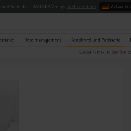
chland-Seite des TRAUNER Verlags.
mehr erfahren
Auf
.de
Seit
etränke
Hotelmanagement
Konditorei und Patisserie
Bücher
in max. 48 Stunden be