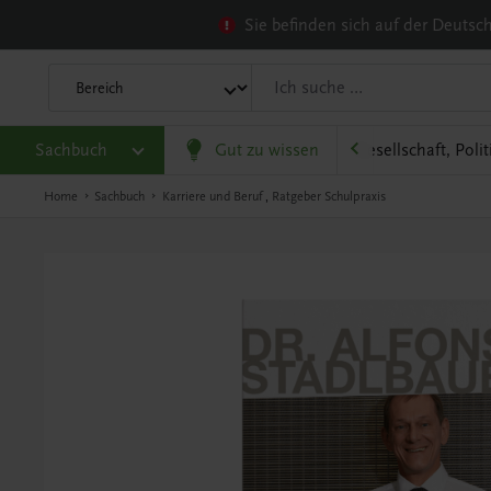
Sie befinden sich auf der Deuts
Sachbuch
Familie und Gesundheit
Gut zu wissen
Gesellschaft, Poli
Home
Sachbuch
Karriere und Beruf
,
Ratgeber Schulpraxis