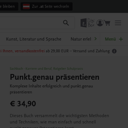
e bleiben
Zur
.at
Seite wechseln
Kunst, Literatur und Sprache
Natur erleben
Menü
Oberösterre
i Ihnen, versandkostenfrei
ab 29,00 EUR –
Versand und Zahlung
Sachbuch
-
Karriere und Beruf
,
Ratgeber Schulpraxis
Punkt.genau präsentieren
Komplexe Inhalte erfolgreich und punkt.genau
präsentieren
€ 34,90
Dieses Buch versammelt die wichtigsten Methoden
und Techniken, wie man einfach und schnell