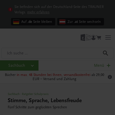
Sie befinden sich auf der Deutschland-Seite des TRAUNER
Verlags.
mehr erfahren
Auf
.de
Seite bleiben
Zur
.at
Seite wechseln
Sachbuch
Menü
Bücher
in max. 48 Stunden bei Ihnen, versandkostenfrei
ab 29,00
EUR –
Versand und Zahlung
Sachbuch
-
Ratgeber Schulpraxis
Stimme, Sprache, Lebensfreude
Fünf Schritte zum geglückten Sprechen