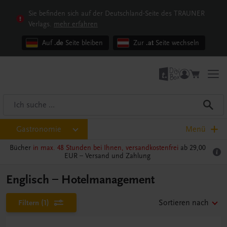
Sie befinden sich auf der Deutschland-Seite des TRAUNER
Verlags.
mehr erfahren
Auf
.de
Seite bleiben
Zur
.at
Seite wechseln
Gastronomie
Menü
Bücher
in max. 48 Stunden bei Ihnen, versandkostenfrei
ab 29,00
EUR –
Versand und Zahlung
Englisch – Hotelmanagement
Filtern
(1)
Sortieren nach