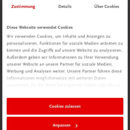
Herzlich willkommen bei TRAUNER!
Zustimmung
Details
Über Cookies
Diese Webseite verwendet Cookies
Wir verwenden Cookies, um Inhalte und Anzeigen zu
personalisieren, Funktionen für soziale Medien anbieten zu
Wir über uns
können und die Zugriffe auf unsere Website zu analysieren.
Familienunternehmen mit 80 Mitarbeiterinnen und
Außerdem geben wir Informationen zu Ihrer Verwendung
Mitarbeitern, die eines verbindet: Begeisterung für unsere
unserer Website an unsere Partner für soziale Medien,
Produkte.
Werbung und Analysen weiter. Unsere Partner führen diese
mehr erfahren
Informationen möglicherweise mit weiteren Daten
zusammen, die Sie ihnen bereitgestellt haben oder die sie
im Rahmen Ihrer Nutzung der Dienste gesammelt haben.
Cookies zulassen
Wir sind gerne für Sie da
TRAUNER Verlag + Buchservice GmbH
Anpassen