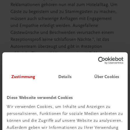
Reklamationen gehören nun mal zum Hotelalltag. Um
Gäste zu begeistern und zu Stammgästen zu machen,
müssen auch schwierige Anfragen mit Engagement
und Empathie erledigt werden. Ausgefallene
Gästewünsche und Beschwerden verursachen einem
Rezeptionsprofi keine schlaflosen Nächte.”, ist das
Autorenteam überzeugt und gibt in #rezeption
zahlreiche Tipps und Hinweise, wie mit Reklamationen
und schwierigen Gästen professionell umgegangen
wird.
Zustimmung
Details
Über Cookies
Fachbuch richtet sich an Frontoffice-Mitarbeiter und
Quereinsteiger
Diese Webseite verwendet Cookies
Fachliteratur zum Thema Rezeption und Frontoffice
Wir verwenden Cookies, um Inhalte und Anzeigen zu
gibt es bisher kaum. Das neue Nachschlagewerk
personalisieren, Funktionen für soziale Medien anbieten zu
#rezeption gibt erstmals auf alle Fragen zum breiten
können und die Zugriffe auf unsere Website zu analysieren.
Themenfeld Frontoffice-Management eine Antwort.
Außerdem geben wir Informationen zu Ihrer Verwendung
Von den Grundlagen der Arbeit an der Rezeption über