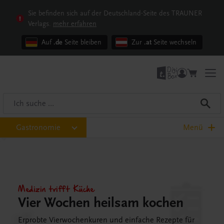
Sie befinden sich auf der Deutschland-Seite des TRAUNER
Verlags.
mehr erfahren
Auf
.de
Seite bleiben
Zur
.at
Seite wechseln
Gastronomie
Menü
Medizin trifft Küche
Vier Wochen heilsam kochen
Erprobte Vierwochenkuren und einfache Rezepte für