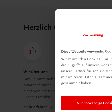
Herzlich willkommen bei
Zustimmung
Diese Webseite verwendet Coo
Wir verwenden Cookies, um In
die Zugriffe auf unsere Webs
unsere Partner für soziale M
Wir über uns
mit weiteren Daten zusammen,
Familienunternehmen mit 80
gesammelt haben.
Mitarbeiterinnen und Mitarbeitern, die
eines verbindet: Begeisterung für
unsere Produkte.
Nur notwendige Cook
mehr erfahren