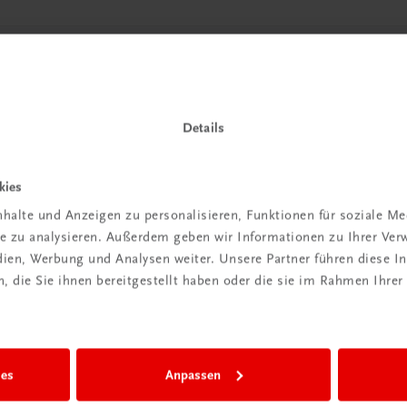
 TRAUNER!
Details
kies
halte und Anzeigen zu personalisieren, Funktionen für soziale M
ite zu analysieren. Außerdem geben wir Informationen zu Ihrer Ve
edien, Werbung und Analysen weiter. Unsere Partner führen diese 
Wir sind gerne für Sie da
 die Sie ihnen bereitgestellt haben oder die sie im Rahmen Ihrer
TRAUNER Verlag + Buchservice GmbH
Köglstraße 14 | 4020 Linz
Österreich/Austria
Tel.:
+43 732 778241
ies
Anpassen
Mail:
buchservice@trauner.at
WhatsApp:
+43 664 88 58 69 41