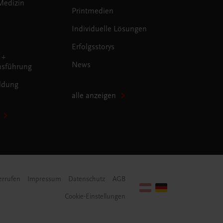
Medizin
Printmedien
Individuelle Lösungen
Erfolgsstorys
 +
News
sführung
ldung
alle anzeigen
errufen
Impressum
Datenschutz
AGB
Cookie-Einstellungen