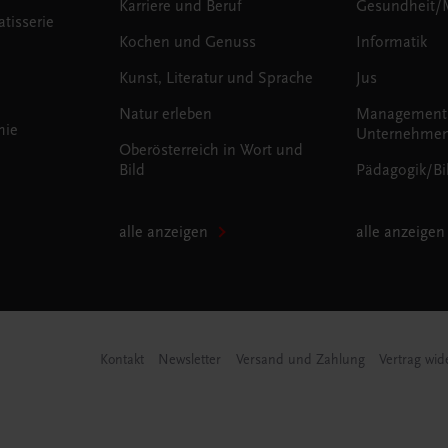
Karriere und Beruf
Gesundheit/
tisserie
Kochen und Genuss
Informatik
Kunst, Literatur und Sprache
Jus
Natur erleben
Management
mie
Unternehmen
Oberösterreich in Wort und
Bild
Pädagogik/Bi
alle anzeigen
alle anzeigen
Kontakt
Newsletter
Versand und Zahlung
Vertrag wid