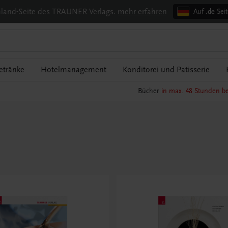
chland-Seite des TRAUNER Verlags.
mehr erfahren
Auf
.de
Seit
etränke
Hotelmanagement
Konditorei und Patisserie
Bücher
in max. 48 Stunden be