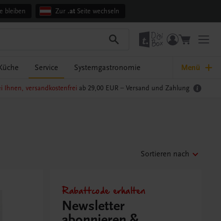
e bleiben
Zur
.at
Seite wechseln
Küche
Service
Systemgastronomie
Menü
i Ihnen, versandkostenfrei
ab 29,00 EUR –
Versand und Zahlung
Sortieren nach
Rabattcode erhalten
Newsletter
abonnieren &