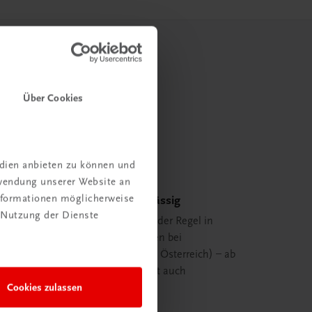
Über Cookies
edien anbieten zu können und
rwendung unserer Website an
Informationen möglicherweise
Schnell und zuverlässig
 Nutzung der Dienste
Ihre Bestellung ist in der Regel in
spätestens 48 Stunden bei
Ihnen (innerhalb von Österreich) – ab
29,00 EUR Bestellwert auch
Cookies zulassen
versandkostenfrei.