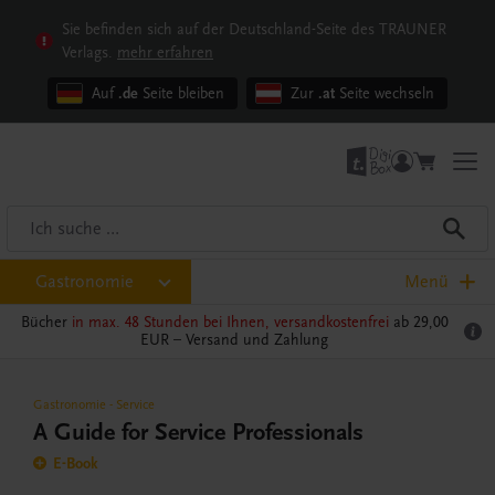
Sie befinden sich auf der Deutschland-Seite des TRAUNER
Verlags.
mehr erfahren
Auf
.de
Seite bleiben
Zur
.at
Seite wechseln
Gastronomie
Menü
Bücher
in max. 48 Stunden bei Ihnen, versandkostenfrei
ab 29,00
EUR –
Versand und Zahlung
Gastronomie
-
Service
A Guide for Service Professionals
E-Book