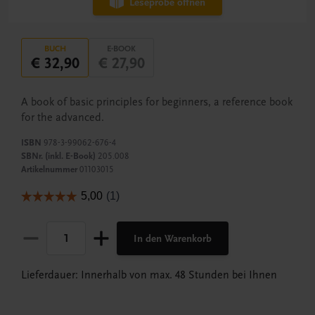
Leseprobe öffnen
BUCH
E-BOOK
€ 32,90
€ 27,90
A book of basic principles for beginners, a reference book
for the advanced.
ISBN
978-3-99062-676-4
SBNr. (inkl. E-Book)
205.008
Artikelnummer
01103015
In den Warenkorb
Lieferdauer: Innerhalb von max. 48 Stunden bei Ihnen