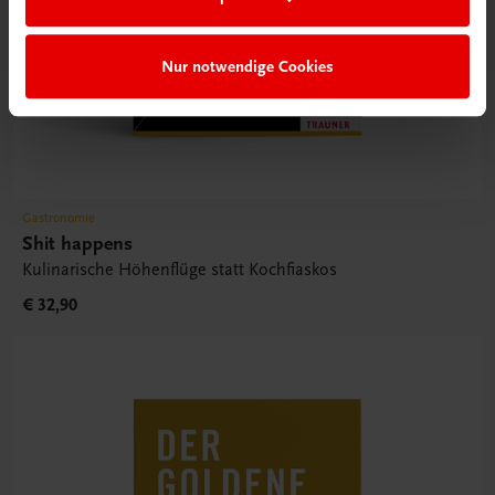
Nur notwendige Cookies
Gastronomie
Shit happens
Kulinarische Höhenflüge statt Kochfiaskos
€ 32,90