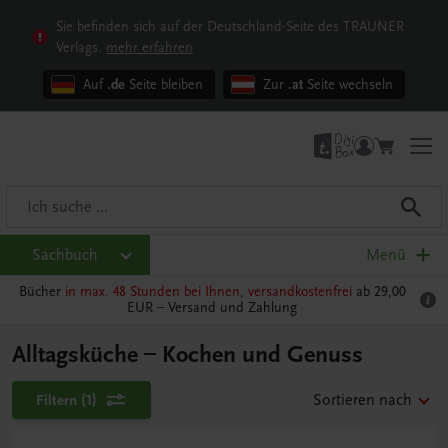
Sie befinden sich auf der Deutschland-Seite des TRAUNER
Verlags.
mehr erfahren
Auf
.de
Seite bleiben
Zur
.at
Seite wechseln
Sachbuch
Menü
Bücher
in max. 48 Stunden bei Ihnen, versandkostenfrei
ab 29,00
EUR –
Versand und Zahlung
Alltagsküche – Kochen und Genuss
Filtern
(1)
Sortieren nach