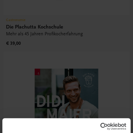
Gastronomie
Die Plachutta Kochschule
Mehr als 45 Jahren Profikocherfahrung
€ 39,00