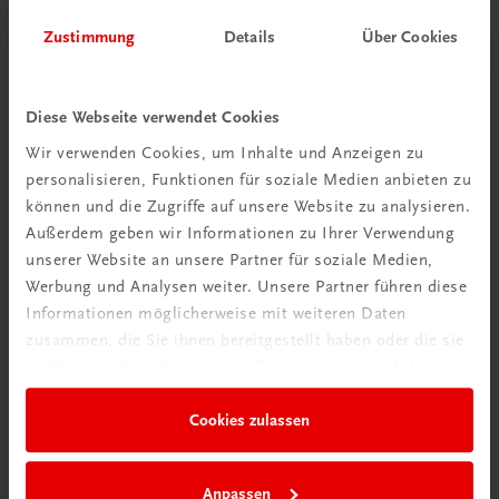
Zustimmung
Details
Über Cookies
Diese Webseite verwendet Cookies
Gastronomie
Wir verwenden Cookies, um Inhalte und Anzeigen zu
DIDI Maier – Cook your life
personalisieren, Funktionen für soziale Medien anbieten zu
Jung, einfallsreich & immer wieder anders
können und die Zugriffe auf unsere Website zu analysieren.
HAUBENKOCH & KOCH-SHOOTINGSTAR
Außerdem geben wir Informationen zu Ihrer Verwendung
€ 32,90
unserer Website an unsere Partner für soziale Medien,
Werbung und Analysen weiter. Unsere Partner führen diese
Informationen möglicherweise mit weiteren Daten
zusammen, die Sie ihnen bereitgestellt haben oder die sie
im Rahmen Ihrer Nutzung der Dienste gesammelt haben.
Cookies zulassen
Anpassen