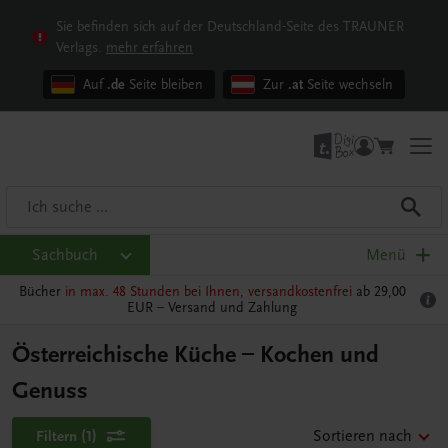
Sie befinden sich auf der Deutschland-Seite des TRAUNER
Verlags.
mehr erfahren
Auf
.de
Seite bleiben
Zur
.at
Seite wechseln
Sachbuch
Menü
Bücher
in max. 48 Stunden bei Ihnen, versandkostenfrei
ab 29,00
EUR –
Versand und Zahlung
Österreichische Küche – Kochen und
Genuss
Filtern
(1)
Sortieren nach