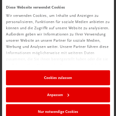
Diese Webseite verwendet Cookies
Wir verwenden Cookies, um Inhalte und Anzeigen zu
Gastronomie
personalisieren, Funktionen für soziale Medien anbieten zu
Die Plachutta Kochschule
können und die Zugriffe auf unsere Website zu analysieren.
Mehr als 45 Jahren Profikocherfahrung
Außerdem geben wir Informationen zu Ihrer Verwendung
€ 39,00
unserer Website an unsere Partner für soziale Medien,
Werbung und Analysen weiter. Unsere Partner führen diese
Informationen möglicherweise mit weiteren Daten
zusammen, die Sie ihnen bereitgestellt haben oder die sie
im Rahmen Ihrer Nutzung der Dienste gesammelt haben.
Cookies zulassen
Anpassen
Nur notwendige Cookies