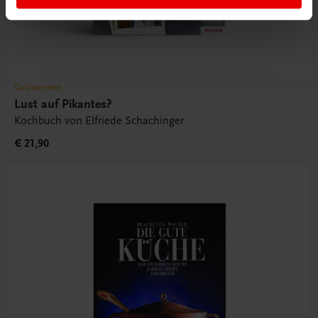
Gastronomie
Lust auf Pikantes?
Kochbuch von Elfriede Schachinger
€ 21,90