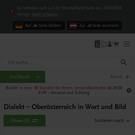
Sie befinden sich auf der Deutschland-Seite des TRAUNER
Verlags.
mehr erfahren
Auf
.de
Seite bleiben
Zur
.at
Seite wechseln
Sachbuch
Menü
Bücher
in max. 48 Stunden bei Ihnen, versandkostenfrei
ab 29,00
EUR –
Versand und Zahlung
Dialekt – Oberösterreich in Wort und Bild
Filtern
(1)
Sortieren nach