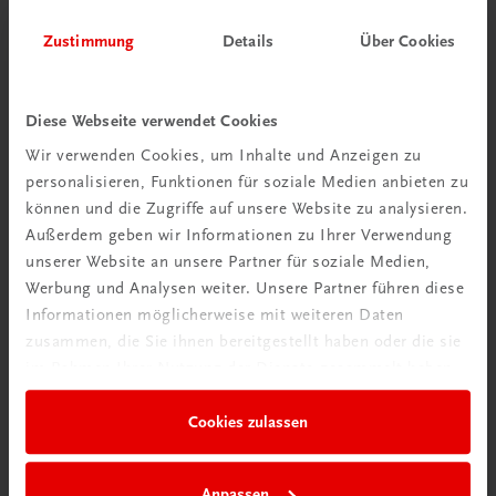
Zustimmung
Details
Über Cookies
Herzlich willkommen bei TRAUNER!
Diese Webseite verwendet Cookies
Wir verwenden Cookies, um Inhalte und Anzeigen zu
personalisieren, Funktionen für soziale Medien anbieten zu
Wir über uns
können und die Zugriffe auf unsere Website zu analysieren.
Außerdem geben wir Informationen zu Ihrer Verwendung
Familienunternehmen mit 80 Mitarbeiterinnen und
unserer Website an unsere Partner für soziale Medien,
Mitarbeitern, die eines verbindet: Begeisterung für unsere
Werbung und Analysen weiter. Unsere Partner führen diese
Produkte.
Informationen möglicherweise mit weiteren Daten
mehr erfahren
zusammen, die Sie ihnen bereitgestellt haben oder die sie
im Rahmen Ihrer Nutzung der Dienste gesammelt haben.
Cookies zulassen
Wir sind gerne für Sie da
Anpassen