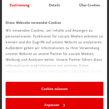
Herzlich willkommen bei TRAUNER!
Zustimmung
Details
Über Cookies
Diese Webseite verwendet Cookies
Wir verwenden Cookies, um Inhalte und Anzeigen zu
personalisieren, Funktionen für soziale Medien anbieten zu
Wir über uns
können und die Zugriffe auf unsere Website zu analysieren.
Familienunternehmen mit 80 Mitarbeiterinnen und
Außerdem geben wir Informationen zu Ihrer Verwendung
Mitarbeitern, die eines verbindet: Begeisterung für unsere
unserer Website an unsere Partner für soziale Medien,
Produkte.
Werbung und Analysen weiter. Unsere Partner führen diese
mehr erfahren
Informationen möglicherweise mit weiteren Daten
zusammen, die Sie ihnen bereitgestellt haben oder die sie
im Rahmen Ihrer Nutzung der Dienste gesammelt haben.
Cookies zulassen
Wir sind gerne für Sie da
TRAUNER Verlag + Buchservice GmbH
Anpassen