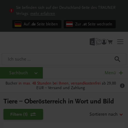
Sie befinden sich auf der Deutschland-Seite des TRAUNER
Verlags.
mehr erfahren
Auf
.de
Seite bleiben
Zur
.at
Seite wechseln
Sachbuch
Menü
Bücher
in max. 48 Stunden bei Ihnen, versandkostenfrei
ab 29,00
EUR –
Versand und Zahlung
Tiere – Oberösterreich in Wort und Bild
Filtern
(1)
Sortieren nach