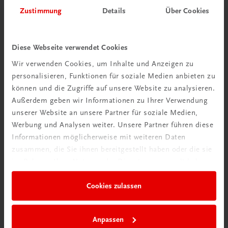
Herzlich willkommen bei TRAUNER!
Zustimmung
Details
Über Cookies
Diese Webseite verwendet Cookies
Wir verwenden Cookies, um Inhalte und Anzeigen zu
personalisieren, Funktionen für soziale Medien anbieten zu
Wir über uns
können und die Zugriffe auf unsere Website zu analysieren.
Familienunternehmen mit 80 Mitarbeiterinnen und
Außerdem geben wir Informationen zu Ihrer Verwendung
Mitarbeitern, die eines verbindet: Begeisterung für unsere
unserer Website an unsere Partner für soziale Medien,
Produkte.
Werbung und Analysen weiter. Unsere Partner führen diese
mehr erfahren
Informationen möglicherweise mit weiteren Daten
zusammen, die Sie ihnen bereitgestellt haben oder die sie
im Rahmen Ihrer Nutzung der Dienste gesammelt haben.
Cookies zulassen
Wir sind gerne für Sie da
TRAUNER Verlag + Buchservice GmbH
Anpassen