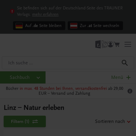
Sie befinden sich auf der Deutschland-Seite des TRAUNER
Verlags.
mehr erfahren
Auf
.de
Seite bleiben
Zur
.at
Seite wechseln
Sachbuch
Menü
Bücher
in max. 48 Stunden bei Ihnen, versandkostenfrei
ab 29,00
EUR –
Versand und Zahlung
Linz – Natur erleben
Filtern
(1)
Sortieren nach